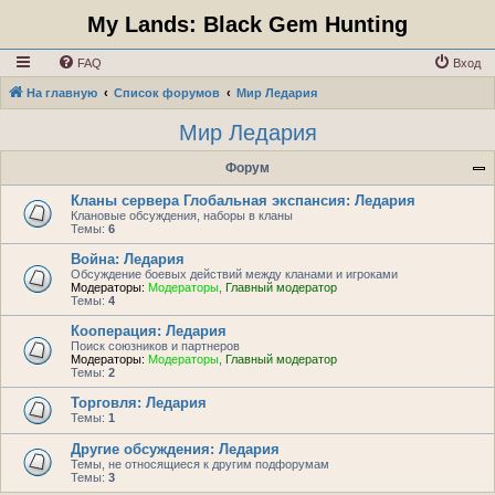
My Lands: Black Gem Hunting
FAQ
Вход
На главную
Список форумов
Мир Ледария
Мир Ледария
Форум
Кланы сервера Глобальная экспансия: Ледария
Клановые обсуждения, наборы в кланы
Темы:
6
Война: Ледария
Обсуждение боевых действий между кланами и игроками
Модераторы:
Модераторы
,
Главный модератор
Темы:
4
Кооперация: Ледария
Поиск союзников и партнеров
Модераторы:
Модераторы
,
Главный модератор
Темы:
2
Торговля: Ледария
Темы:
1
Другие обсуждения: Ледария
Темы, не относящиеся к другим подфорумам
Темы:
3