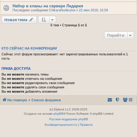
Набор в кланы на сервере Ледария
Последнее сообщение
ChikaraNoAkuma
«
22 июн 2019, 16:58
Новая тема
6 тем • Страница
1
из
1
Перейти
КТО СЕЙЧАС НА КОНФЕРЕНЦИИ
Сейчас этот форум просматривают: нет зарегистрированных пользователей и 1
гость
ПРАВА ДОСТУПА
Вы
не можете
начинать темы
Вы
не можете
отвечать на сообщения
Вы
не можете
редактировать свои сообщения
Вы
не можете
удалять свои сообщения
Вы
не можете
добавлять вложения
На главную
Список форумов
(c) Elyland LLC 2009-2025
Создано на основе
phpBB
® Forum Software © phpBB Limited
Русская поддержка phpBB
Конфиденциальность
|
Правила