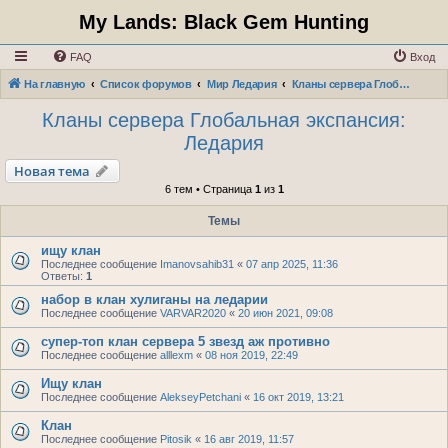
My Lands: Black Gem Hunting
FAQ
Вход
На главную
Список форумов
Мир Ледария
Кланы сервера Глобальная экспансия: Ледария
Кланы сервера Глобальная экспансия:
Ледария
Новая тема
6 тем • Страница
1
из
1
Темы
ищу клан
Последнее сообщение
Imanovsahib31
«
07 апр 2025, 11:36
Ответы:
1
набор в клан хулиганы на ледарии
Последнее сообщение
VARVAR2020
«
20 июн 2021, 09:08
супер-топ клан сервера 5 звезд аж противно
Последнее сообщение
alllexm
«
08 ноя 2019, 22:49
Ищу клан
Последнее сообщение
AlekseyPetchani
«
16 окт 2019, 13:21
Клан
Последнее сообщение
Pitosik
«
16 авг 2019, 11:57