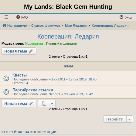
My Lands: Black Gem Hunting
FAQ
Вход
На главную
Список форумов
Мир Ледария
Кооперация: Ледария
Кооперация: Ледария
Модераторы:
Модераторы
,
Главный модератор
Новая тема
2 темы • Страница
1
из
1
Темы
Квесты
Последнее сообщение
kolobok911
«
17 окт 2019, 18:45
Ответы:
3
Партнёрские ссылки
Последнее сообщение
NeTort1
«
29 июл 2019, 09:42
Новая тема
2 темы • Страница
1
из
1
Перейти
КТО СЕЙЧАС НА КОНФЕРЕНЦИИ