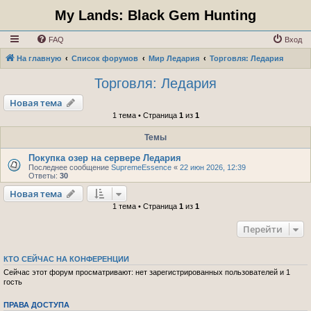
My Lands: Black Gem Hunting
FAQ
Вход
На главную
Список форумов
Мир Ледария
Торговля: Ледария
Торговля: Ледария
Новая тема
1 тема • Страница
1
из
1
Темы
Покупка озер на сервере Ледария
Последнее сообщение
SupremeEssence
«
22 июн 2026, 12:39
Ответы:
30
Новая тема
1 тема • Страница
1
из
1
Перейти
КТО СЕЙЧАС НА КОНФЕРЕНЦИИ
Сейчас этот форум просматривают: нет зарегистрированных пользователей и 1
гость
ПРАВА ДОСТУПА