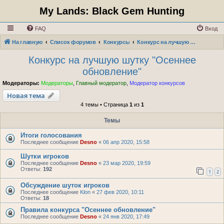
My Lands: Black Gem Hunting
FAQ
Вход
На главную
Список форумов
Конкурсы
Конкурс на лучшую шутку "Осеннее обновление"
Конкурс на лучшую шутку "Осеннее
обновление"
Модераторы:
Модераторы
,
Главный модератор
,
Модератор конкурсов
Новая тема
4 темы • Страница
1
из
1
Темы
Итоги голосования
Последнее сообщение
Desno
«
06 апр 2020, 15:58
Шутки игроков
Последнее сообщение
Desno
«
23 мар 2020, 19:59
Ответы:
192
1
2
Обсуждение шуток игроков
Последнее сообщение
Klon
«
27 фев 2020, 10:11
Ответы:
18
Правила конкурса "Осеннее обновление"
Последнее сообщение
Desno
«
24 янв 2020, 17:49