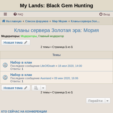
My Lands: Black Gem Hunting
FAQ
Вход
На главную
Список форумов
Мир Мория
Кланы сервера Золотая эра: Мория
Кланы сервера Золотая эра: Мория
Модераторы:
Модераторы
,
Главный модератор
Новая тема
2 темы • Страница
1
из
1
Темы
Набор в клан
Последнее сообщение
LifeOfDeath
«
18 июл 2020, 14:00
Ответы:
1
Набор в клан
Последнее сообщение
Aueriand
«
09 июн 2020, 16:06
Ответы:
1
Новая тема
2 темы • Страница
1
из
1
Перейти
КТО СЕЙЧАС НА КОНФЕРЕНЦИИ