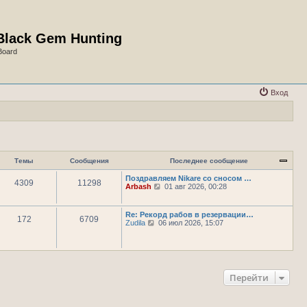
Black Gem Hunting
Board
Вход
Темы
Сообщения
Последнее сообщение
Поздравляем Nikare со сносом …
4309
11298
П
Arbash
01 авг 2026, 00:28
е
р
е
Re: Рекорд рабов в резервации…
172
6709
й
П
Zudila
06 июл 2026, 15:07
т
е
и
р
к
е
п
й
о
т
с
и
Перейти
л
к
е
п
д
о
н
с