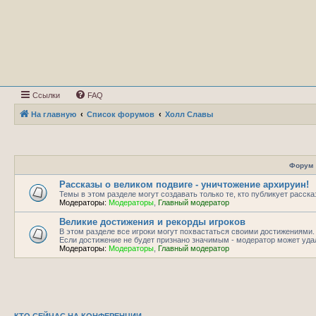
Ссылки
FAQ
На главную
Список форумов
Холл Славы
Форум
Рассказы о великом подвиге - уничтожение архируин!
Темы в этом разделе могут создавать только те, кто публикует расск
Модераторы:
Модераторы
,
Главный модератор
Великие достижения и рекорды игроков
В этом разделе все игроки могут похвастаться своими достижениями.
Если достижение не будет признано значимым - модератор может уда
Модераторы:
Модераторы
,
Главный модератор