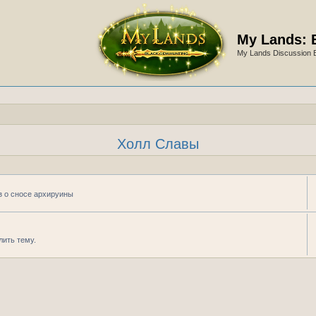
My Lands: 
My Lands Discussion 
Холл Славы
аз о сносе архируины
лить тему.