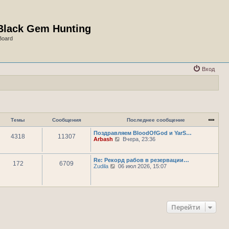
Black Gem Hunting
Board
Вход
Темы
Сообщения
Последнее сообщение
Поздравляем BloodOfGod и YarS…
4318
11307
П
Arbash
Вчера, 23:36
е
р
е
Re: Рекорд рабов в резервации…
172
6709
й
П
Zudila
06 июл 2026, 15:07
т
е
и
р
к
е
п
й
о
т
с
и
Перейти
л
к
е
п
д
о
н
с