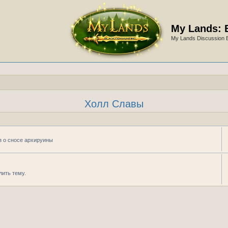
My Lands: 
My Lands Discussion 
Холл Славы
аз о сносе архируины
лить тему.