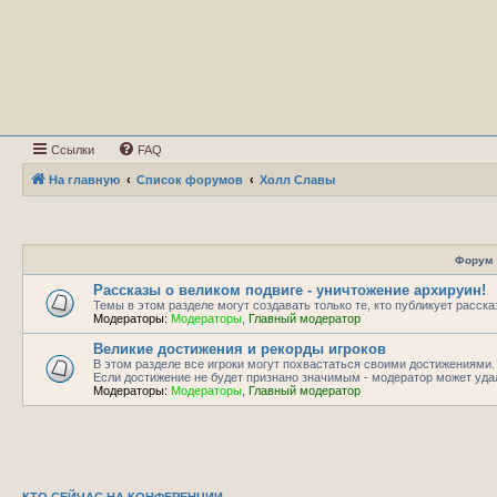
Ссылки
FAQ
На главную
Список форумов
Холл Славы
Форум
Рассказы о великом подвиге - уничтожение архируин!
Темы в этом разделе могут создавать только те, кто публикует расск
Модераторы:
Модераторы
,
Главный модератор
Великие достижения и рекорды игроков
В этом разделе все игроки могут похвастаться своими достижениями.
Если достижение не будет признано значимым - модератор может уда
Модераторы:
Модераторы
,
Главный модератор