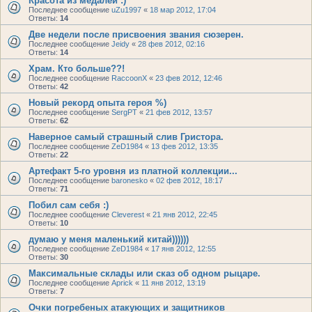
Красота из медалей :)
Последнее сообщение
uZu1997
«
18 мар 2012, 17:04
Ответы:
14
Две недели после присвоения звания сюзерен.
Последнее сообщение
Jeidy
«
28 фев 2012, 02:16
Ответы:
14
Храм. Кто больше??!
Последнее сообщение
RaccoonX
«
23 фев 2012, 12:46
Ответы:
42
Новый рекорд опыта героя %)
Последнее сообщение
SergPT
«
21 фев 2012, 13:57
Ответы:
62
Наверное самый страшный слив Гристора.
Последнее сообщение
ZeD1984
«
13 фев 2012, 13:35
Ответы:
22
Артефакт 5-го уровня из платной коллекции...
Последнее сообщение
baronesko
«
02 фев 2012, 18:17
Ответы:
71
Побил сам себя :)
Последнее сообщение
Cleverest
«
21 янв 2012, 22:45
Ответы:
10
думаю у меня маленький китай))))))
Последнее сообщение
ZeD1984
«
17 янв 2012, 12:55
Ответы:
30
Максимальные склады или сказ об одном рыцаре.
Последнее сообщение
Aprick
«
11 янв 2012, 13:19
Ответы:
7
Очки погребеных атакующих и защитников