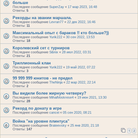
больше
Последнее сообщение
SuperZay
«
17 мар 2023, 16:48
Ответы:
5
Рекорды на звании маршала.
Последнее сообщение
Levran77
«
22 дек 2022, 16:46
Ответы:
11
Максимальный опыт с бараков !! кто больше?))
Последнее сообщение
Yurik222
«
30 сен 2022, 13:53
Ответы:
18
Королевский сет с турниров
Последнее сообщение
Sibnix
«
28 июл 2022, 03:31
Ответы:
21
Триллионный клан
Последнее сообщение
Yurik222
«
19 май 2022, 07:22
Ответы:
3
99 999 999 юнитов - не предел
Последнее сообщение
TheNinja
«
22 мар 2022, 22:14
Ответы:
2
Вы видили более жирную четверку?
Последнее сообщение
MihailVoskrese4
«
19 июн 2021, 13:30
Ответы:
28
Рекорд по донату в игре
Последнее сообщение
cancei
«
05 сен 2020, 08:21
Война "на уровне плинтуса"
Последнее сообщение
Brateevsky
«
25 янв 2020, 21:18
Ответы:
147
1
2