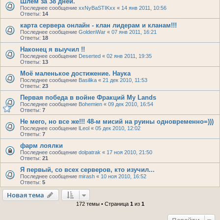
Шлем за 38 дней.
Последнее сообщение
xxNyBaSTIKxx
«
14 янв 2011, 10:56
Ответы:
14
карта сервера онлайн - клан лидерам и кланам!!!
Последнее сообщение
GoldenWar
«
07 янв 2011, 16:21
Ответы:
18
Наконец я выучил !!
Последнее сообщение
Deserted
«
02 янв 2011, 19:35
Ответы:
13
Моё маленькое достижение. Наука
Последнее сообщение
Basilika
«
21 дек 2010, 11:53
Ответы:
23
Первая победа в войне Фракций My Lands
Последнее сообщение
Bohemien
«
09 дек 2010, 16:54
Ответы:
7
Не мего, но все же!!! 48-м мисий на руины одновременно=)))
Последнее сообщение
lLeol
«
05 дек 2010, 12:02
Ответы:
7
фарм лоялки
Последнее сообщение
dolpatrak
«
17 ноя 2010, 21:50
Ответы:
21
Я первый, со всех серверов, кто изучил...
Последнее сообщение
mirash
«
10 ноя 2010, 16:52
Ответы:
5
Новая тема
172 темы • Страница
1
из
1
Перейти