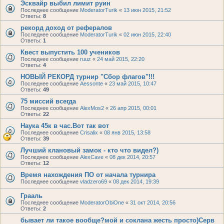
Эсквайр выбил лимит руин
Последнее сообщение
ModeratorTurik
«
13 июн 2015, 21:52
Ответы:
8
рекорд доход от рефералов
Последнее сообщение
ModeratorTurik
«
02 июн 2015, 22:40
Ответы:
1
Квест выпустить 100 учеников
Последнее сообщение
ruuz
«
24 май 2015, 22:20
Ответы:
4
НОВЫЙ РЕКОРД турнир "Сбор флагов"!!!
Последнее сообщение
Aessonte
«
23 май 2015, 10:47
Ответы:
49
75 миссий всегда
Последнее сообщение
AlexMos2
«
26 апр 2015, 00:01
Ответы:
22
Наука 45к в час.Вот так вот
Последнее сообщение
Crisalix
«
08 янв 2015, 13:58
Ответы:
39
Лучший клановый замок - кто что видел?)
Последнее сообщение
AlexCave
«
08 дек 2014, 20:57
Ответы:
12
Время нахождения ПО от начала турнира
Последнее сообщение
vladzero69
«
08 дек 2014, 19:39
Грааль
Последнее сообщение
ModeratorObiOne
«
31 окт 2014, 20:56
Ответы:
2
бывает ли такое вообще?мой и соклана жесть просто)Серв