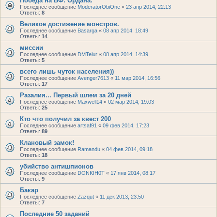
Победа на ВФ: Ордана.
Последнее сообщение
ModeratorObiOne
«
23 апр 2014, 22:13
Ответы:
8
Великое достижение монстров.
Последнее сообщение
Basarga
«
08 апр 2014, 18:49
Ответы:
14
миссии
Последнее сообщение
DMTelur
«
08 апр 2014, 14:39
Ответы:
5
всего лишь чуток населения))
Последнее сообщение
Avenger7613
«
11 мар 2014, 16:56
Ответы:
17
Разалия... Первый шлем за 20 дней
Последнее сообщение
Maxwell14
«
02 мар 2014, 19:03
Ответы:
25
Кто что получил за квест 200
Последнее сообщение
artsaf91
«
09 фев 2014, 17:23
Ответы:
89
Клановый замок!
Последнее сообщение
Ramandu
«
04 фев 2014, 09:18
Ответы:
18
убийство антишпионов
Последнее сообщение
DONKIH0T
«
17 янв 2014, 08:17
Ответы:
9
Бакар
Последнее сообщение
Zazqut
«
11 дек 2013, 23:50
Ответы:
7
Последние 50 заданий