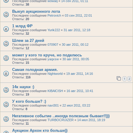
Последнее сообщение
wowaq
«
14 сен 2011, 01:11
Ответы:
38
Выкуп аукционного лота
Последнее сообщение
Petrovich
«
03 сен 2011, 22:01
Ответы:
20
1 млрд ФР
Последнее сообщение
Yurik222
«
31 авг 2011, 12:18
Ответы:
32
Шлем за 27 дней
Последнее сообщение
070907
«
30 авг 2011, 00:12
Ответы:
12
может у кого то круче, но поделюсь
Последнее сообщение
yaqxsw
«
30 авг 2011, 00:05
Ответы:
15
Самая голодная армия.
Последнее сообщение
Nightworld
«
19 авг 2011, 14:16
Ответы:
116
1
2
14к науки :)
Последнее сообщение
KIBAlCISH
«
16 авг 2011, 10:41
Ответы:
19
У кого больше? :)
Последнее сообщение
navi301
«
22 июл 2011, 03:22
Ответы:
8
Негативное событие ..иногда полезным бывает!!)))
Последнее сообщение
TURBOCRUIZER
«
14 июл 2011, 18:19
Ответы:
11
Аукцион Архон кто больше))