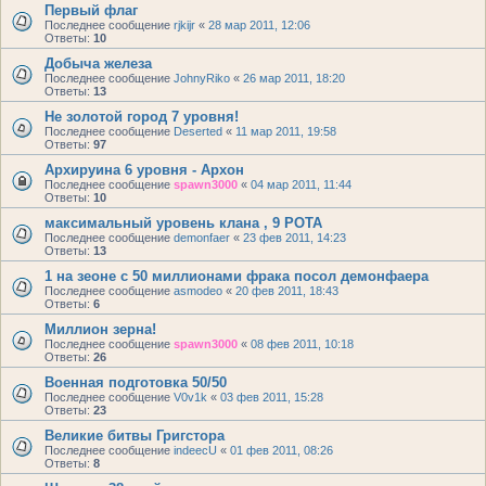
Первый флаг
Последнее сообщение
rjkijr
«
28 мар 2011, 12:06
Ответы:
10
Добыча железа
Последнее сообщение
JohnyRiko
«
26 мар 2011, 18:20
Ответы:
13
Не золотой город 7 уровня!
Последнее сообщение
Deserted
«
11 мар 2011, 19:58
Ответы:
97
Архируина 6 уровня - Архон
Последнее сообщение
spawn3000
«
04 мар 2011, 11:44
Ответы:
10
максимальный уровень клана , 9 РОТА
Последнее сообщение
demonfaer
«
23 фев 2011, 14:23
Ответы:
13
1 на зеоне с 50 миллионами фрака посол демонфаера
Последнее сообщение
asmodeo
«
20 фев 2011, 18:43
Ответы:
6
Миллион зерна!
Последнее сообщение
spawn3000
«
08 фев 2011, 10:18
Ответы:
26
Военная подготовка 50/50
Последнее сообщение
V0v1k
«
03 фев 2011, 15:28
Ответы:
23
Великие битвы Григстора
Последнее сообщение
indeecU
«
01 фев 2011, 08:26
Ответы:
8