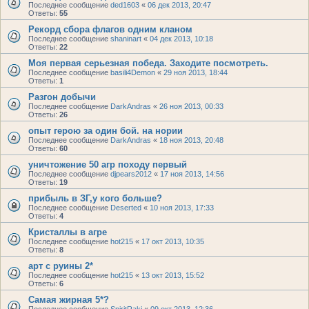
Последнее сообщение
ded1603
«
06 дек 2013, 20:47
Ответы:
55
Рекорд сбора флагов одним кланом
Последнее сообщение
shaninart
«
04 дек 2013, 10:18
Ответы:
22
Моя первая серьезная победа. Заходите посмотреть.
Последнее сообщение
basili4Demon
«
29 ноя 2013, 18:44
Ответы:
1
Разгон добычи
Последнее сообщение
DarkAndras
«
26 ноя 2013, 00:33
Ответы:
26
опыт герою за один бой. на нории
Последнее сообщение
DarkAndras
«
18 ноя 2013, 20:48
Ответы:
60
уничтожение 50 агр походу первый
Последнее сообщение
djpears2012
«
17 ноя 2013, 14:56
Ответы:
19
прибыль в ЗГ,у кого больше?
Последнее сообщение
Deserted
«
10 ноя 2013, 17:33
Ответы:
4
Кристаллы в агре
Последнее сообщение
hot215
«
17 окт 2013, 10:35
Ответы:
8
арт с руины 2*
Последнее сообщение
hot215
«
13 окт 2013, 15:52
Ответы:
6
Самая жирная 5*?
Последнее сообщение
SpiritRaki
«
09 окт 2013, 12:36