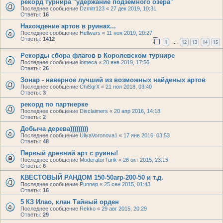
рекорд турнира "удержание подземного озера"
Последнее сообщение
Dzmitr123
«
27 дек 2019, 10:31
Ответы:
16
Нахождение артов в руинах...
Последнее сообщение
Hellwars
«
11 ноя 2019, 20:27
Ответы:
1412
1
12
13
14
15
…
Рекорды сбора флагов в Королевском турнире
Последнее сообщение
lomeca
«
20 янв 2019, 17:56
Ответы:
26
Зонар - наверное лучший из возможных найденых артов
Последнее сообщение
ChiSqrX
«
21 ноя 2018, 03:40
Ответы:
3
рекорд по партнерке
Последнее сообщение
Disclaimers
«
20 апр 2016, 14:18
Ответы:
2
Добыча дерева)))))))))
Последнее сообщение
UliyaVoronova1
«
17 янв 2016, 03:53
Ответы:
48
Первый древний арт с руины!
Последнее сообщение
ModeratorTurik
«
26 окт 2015, 23:15
Ответы:
6
КВЕСТОВЫЙ РАНДОМ 150-50агр-200-50 и т.д.
Последнее сообщение
Punnep
«
25 сен 2015, 01:43
Ответы:
16
5 КЗ Илао, клан Тайный орден
Последнее сообщение
Rekko
«
29 авг 2015, 20:29
Ответы:
29