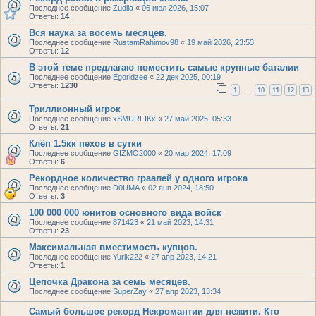
Последнее сообщение
Zudila
«
06 июл 2026, 15:07
Ответы:
14
Вся наука за восемь месяцев.
Последнее сообщение
RustamRahimov98
«
19 май 2026, 23:53
Ответы:
12
В этой теме предлагаю поместить самые крупные баталии
Последнее сообщение
Egoridzee
«
22 дек 2025, 00:19
Ответы:
1230
1
10
11
12
13
…
Триллионный игрок
Последнее сообщение
xSMURFIKx
«
27 май 2025, 05:33
Ответы:
21
Клёп 1.5кк пехов в сутки
Последнее сообщение
GIZMO2000
«
20 мар 2024, 17:09
Ответы:
6
Рекордное количество граалей у одного игрока
Последнее сообщение
D0UMA
«
02 янв 2024, 18:50
Ответы:
3
100 000 000 юнитов основного вида войск
Последнее сообщение
871423
«
21 май 2023, 14:31
Ответы:
23
Максимальная вместимость купцов.
Последнее сообщение
Yurik222
«
27 апр 2023, 14:21
Ответы:
1
Цепочка Дракона за семь месяцев.
Последнее сообщение
SuperZay
«
27 апр 2023, 13:34
Самый большое рекорд Некромантии для нежити. Кто