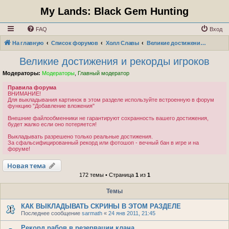
My Lands: Black Gem Hunting
FAQ
Вход
На главную
Список форумов
Холл Славы
Великие достижения и рекорды игроков
Великие достижения и рекорды игроков
Модераторы:
Модераторы
,
Главный модератор
Правила форума
ВНИМАНИЕ!
Для выкладывания картинок в этом разделе используйте встроенную в форум
функцию "Добавление вложения"
Внешние файлообменники не гарантируют сохранность вашего достижения,
будет жалко если оно потеряется!
Выкладывать разрешено только реальные достижения.
За сфальсифицированный рекорд или фотошоп - вечный бан в игре и на
форуме!
Новая тема
172 темы • Страница
1
из
1
Темы
КАК ВЫКЛАДЫВАТЬ СКРИНЫ В ЭТОМ РАЗДЕЛЕ
Последнее сообщение
sarmath
«
24 янв 2011, 21:45
Рекорд рабов в резервации клана.