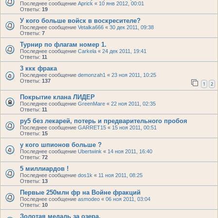
Последнее сообщение
Aprick
«
10 янв 2012, 00:01
Ответы:
19
У кого больше войск в воскресителе?
Последнее сообщение
Vetalka666
«
30 дек 2011, 09:38
Ответы:
7
Турнир по флагам номер 1.
Последнее сообщение
Carkela
«
24 дек 2011, 19:41
Ответы:
11
3 ккк фрака
Последнее сообщение
demonzah1
«
23 ноя 2011, 10:25
Ответы:
137
1
2
Покрытие клана ЛИДЕР
Последнее сообщение
GreenMare
«
22 ноя 2011, 02:35
Ответы:
11
ру5 без лекарей, потерь и предварительного пробоя
Последнее сообщение
GARRET15
«
15 ноя 2011, 00:51
Ответы:
15
у кого шпионов больше ?
Последнее сообщение
Ubertwink
«
14 ноя 2011, 16:40
Ответы:
72
5 миллиардов !
Последнее сообщение
dos1k
«
11 ноя 2011, 08:25
Ответы:
13
Первые 250млн фр на Войне фракций
Последнее сообщение
asmodeo
«
06 ноя 2011, 03:04
Ответы:
10
Золотая медаль за озера.