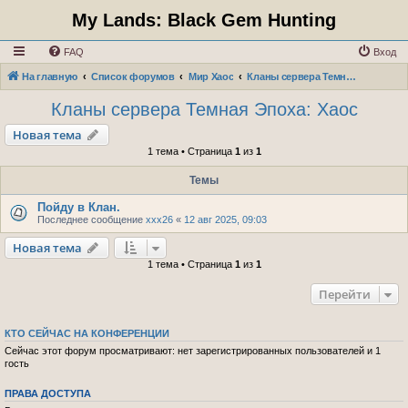
My Lands: Black Gem Hunting
FAQ
Вход
На главную
Список форумов
Мир Хаос
Кланы сервера Темная Эпоха: Хаос
Кланы сервера Темная Эпоха: Хаос
Новая тема
1 тема • Страница
1
из
1
Темы
Пойду в Клан.
Последнее сообщение
xxx26
«
12 авг 2025, 09:03
Новая тема
1 тема • Страница
1
из
1
Перейти
КТО СЕЙЧАС НА КОНФЕРЕНЦИИ
Сейчас этот форум просматривают: нет зарегистрированных пользователей и 1
гость
ПРАВА ДОСТУПА