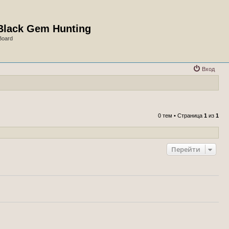
Black Gem Hunting
Board
Вход
0 тем • Страница
1
из
1
Перейти