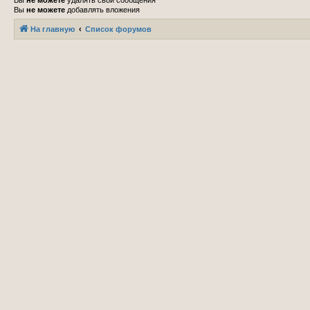
Вы
не можете
удалять свои сообщения
Вы
не можете
добавлять вложения
На главную
Список форумов