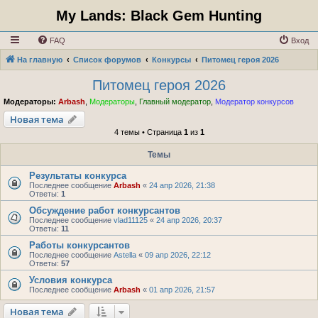
My Lands: Black Gem Hunting
FAQ
Вход
На главную
Список форумов
Конкурсы
Питомец героя 2026
Питомец героя 2026
Модераторы:
Arbash
,
Модераторы
,
Главный модератор
,
Модератор конкурсов
Новая тема
4 темы • Страница
1
из
1
Темы
Результаты конкурса
Последнее сообщение
Arbash
«
24 апр 2026, 21:38
Ответы:
1
Обсуждение работ конкурсантов
Последнее сообщение
vlad11125
«
24 апр 2026, 20:37
Ответы:
11
Работы конкурсантов
Последнее сообщение
Astella
«
09 апр 2026, 22:12
Ответы:
57
Условия конкурса
Последнее сообщение
Arbash
«
01 апр 2026, 21:57
Новая тема