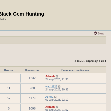
Black Gem Hunting
Board
Вход
4 темы • Страница
1
из
1
Ответы
Просмотры
Последнее сообщение
Arbash
1
1232
24 апр 2026, 21:38
vlad11125
11
988
24 апр 2026, 20:37
Astella
57
4174
09 апр 2026, 22:12
Arbash
0
1096
01 апр 2026, 21:57