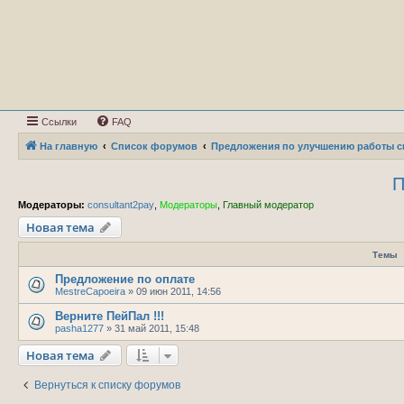
Ссылки
FAQ
На главную
Список форумов
Предложения по улучшению работы с
П
Модераторы:
consultant2pay
,
Модераторы
,
Главный модератор
Новая тема
Темы
Предложение по оплате
MestreCapoeira
»
09 июн 2011, 14:56
Верните ПейПал !!!
pasha1277
»
31 май 2011, 15:48
Новая тема
Вернуться к списку форумов