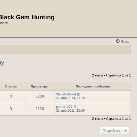
Black Gem Hunting
Board
Вход
ay
2 темы • Страница
1
из
1
Ответы
Просмотры
Последнее сообщение
SlavaPetrov4
3
5230
27 мар 2014, 17:26
pasha1277
0
2120
31 май 2011, 15:48
2 темы • Страница
1
из
1
Перейти