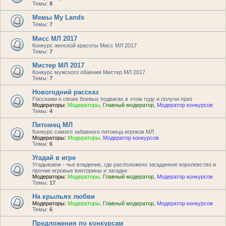
Темы:
8
Мемы My Lands
Темы:
7
Мисс МЛ 2017
Конкурс женской красоты Мисс МЛ 2017
Темы:
7
Мистер МЛ 2017
Конкурс мужского обаяния Мистер МЛ 2017
Темы:
7
Новогодний рассказ
Расскажи о своих боевых подвигах в этом году и получи приз
Модераторы:
Модераторы
,
Главный модератор
,
Модератор конкурсов
Темы:
4
Питомец МЛ
Конкурс самого забавного питомца игроков МЛ
Модераторы:
Модераторы
,
Модератор конкурсов
Темы:
6
Угадай в игре
Угадываем - чье владение, где расположено загаданное королевство и
прочие игровые викторины и загадки
Модераторы:
Модераторы
,
Главный модератор
,
Модератор конкурсов
Темы:
17
На крыльях любви
Модераторы:
Модераторы
,
Главный модератор
,
Модератор конкурсов
Темы:
6
Предложения по конкурсам