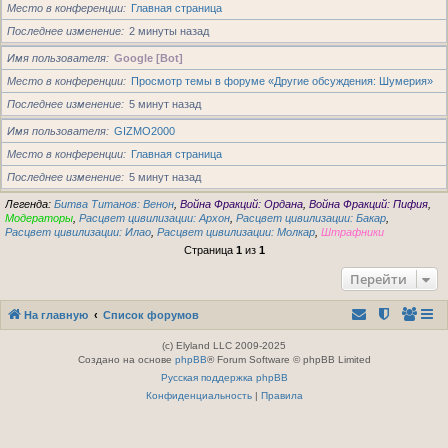
Место в конференции
Главная страница
Последнее изменение
2 минуты назад
Имя пользователя
Google [Bot]
Место в конференции
Просмотр темы в форуме «Другие обсуждения: Шумерия»
Последнее изменение
5 минут назад
Имя пользователя
GIZMO2000
Место в конференции
Главная страница
Последнее изменение
5 минут назад
Легенда:
Битва Титанов: Венон
,
Война Фракций: Ордана
,
Война Фракций: Пифия
,
Модераторы
,
Расцвет цивилизации: Архон
,
Расцвет цивилизации: Бакар
,
Расцвет цивилизации: Илао
,
Расцвет цивилизации: Молкар
,
Штрафники
Страница
1
из
1
Перейти
На главную
Список форумов
(c) Elyland LLC 2009-2025
Создано на основе
phpBB
® Forum Software © phpBB Limited
Русская поддержка phpBB
Конфиденциальность
|
Правила