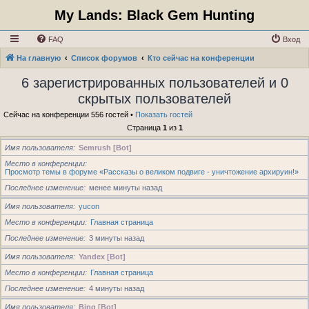
My Lands: Black Gem Hunting
FAQ
Вход
На главную
Список форумов
Кто сейчас на конференции
6 зарегистрированных пользователей и 0
скрытых пользователей
Сейчас на конференции 556 гостей •
Показать гостей
Страница
1
из
1
Имя пользователя
Semrush [Bot]
Место в конференции
Просмотр темы в форуме «Рассказы о великом подвиге - уничтожение архируин!»
Последнее изменение
менее минуты назад
Имя пользователя
yucon
Место в конференции
Главная страница
Последнее изменение
3 минуты назад
Имя пользователя
Yandex [Bot]
Место в конференции
Главная страница
Последнее изменение
4 минуты назад
Имя пользователя
Bing [Bot]