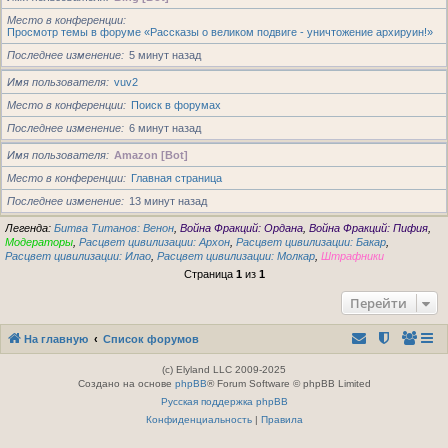
Место в конференции
Просмотр темы в форуме «Рассказы о великом подвиге - уничтожение архируин!»
Последнее изменение
5 минут назад
Имя пользователя
vuv2
Место в конференции
Поиск в форумах
Последнее изменение
6 минут назад
Имя пользователя
Amazon [Bot]
Место в конференции
Главная страница
Последнее изменение
13 минут назад
Легенда:
Битва Титанов: Венон
,
Война Фракций: Ордана
,
Война Фракций: Пифия
,
Модераторы
,
Расцвет цивилизации: Архон
,
Расцвет цивилизации: Бакар
,
Расцвет цивилизации: Илао
,
Расцвет цивилизации: Молкар
,
Штрафники
Страница
1
из
1
Перейти
На главную
Список форумов
(c) Elyland LLC 2009-2025
Создано на основе
phpBB
® Forum Software © phpBB Limited
Русская поддержка phpBB
Конфиденциальность
|
Правила