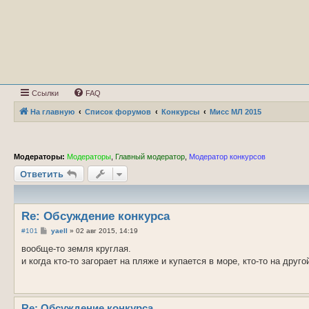
Ссылки
FAQ
На главную
Список форумов
Конкурсы
Мисс МЛ 2015
Модераторы:
Модераторы
,
Главный модератор
,
Модератор конкурсов
Ответить
Re: Обсуждение конкурса
С
#101
yaell
»
02 авг 2015, 14:19
о
о
вообще-то земля круглая.
б
и когда кто-то загорает на пляже и купается в море, кто-то на друго
щ
е
н
и
е
Re: Обсуждение конкурса