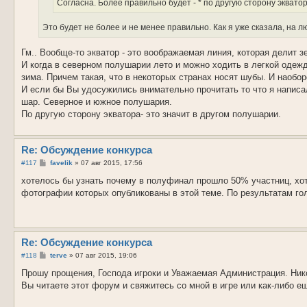
Согласна. Более правильно будет - * по другую сторону эквато
Это будет не более и не менее правильно. Как я уже сказала, на л
Гм.. Вообще-то экватор - это воображаемая линия, которая делит 
И когда в северном полушарии лето и можно ходить в легкой одежд
зима. Причем такая, что в некоторых странах носят шубы. И наобор
И если бы Вы удосужились внимательно прочитать то что я написал
шар. Северное и южное полушария.
По другую сторону экватора- это значит в другом полушарии.
Re: Обсуждение конкурса
С
#117
favelik
»
07 авг 2015, 17:56
о
о
хотелось бы узнать почему в полуфинал прошло 50% участниц, хот
б
фотографии которых опубликованы в этой теме. По результатам го
щ
е
н
и
е
Re: Обсуждение конкурса
С
#118
terve
»
07 авг 2015, 19:06
о
о
Прошу прощения, Господа игроки и Уважаемая Администрация. Нико
б
Вы читаете этот форум и свяжитесь со мной в игре или как-либо 
щ
е
н