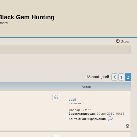
Black Gem Hunting
Board
Вход
1
2
Пред.
135 сообщений
Автор
yaell
Капитан
Сообщения:
55
Зарегистрирован:
29 дек 2010, 00:38
К
Контактная информация:
о
н
В
т
е
а
р
к