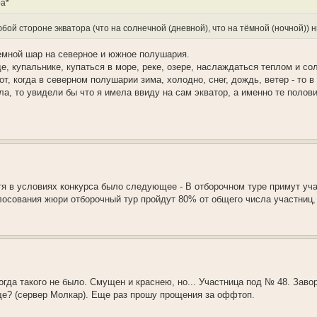
ра*
юбой стороне экватора (что на солнечной (дневной), что на тёмной (ночной)) 
земной шар на северное и южное полушария.
е, купальнике, купаться в море, реке, озере, наслаждаться теплом и с
от, когда в северном полушарии зима, холодно, снег, дождь, ветер - то 
а, то увидели бы что я имела ввиду на сам экватор, а именно те полов
я в условиях конкурса было следующее - В отборочном туре примут уча
лосования жюри отборочный тур пройдут 80% от общего числа участниц,
гда такого не было. Смущен и краснею, но... Участница под № 48. Заво
еще? (сервер Молкар). Еще раз прошу прощения за оффтоп.