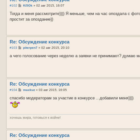
С
#102
Ki5Ok
»
02 авг 2015, 16:07
о
о
Тогда и меня рассмотрите)))) Я меньше, чем на час опоздала с ф
б
простит за опоздание))
щ
е
н
и
е
Re: Обсуждение конкурса
С
#103
piterpen7
»
02 авг 2015, 20:10
о
о
а чего голосование через неделю а заявки не принимают? думаю м
б
щ
е
н
и
е
Re: Обсуждение конкурса
С
#104
maxkuz
»
03 авг 2015, 16:05
о
о
спасибо модераторам за участие в конкурсе ...добавили меня))))
б
щ
е
н
и
хочешь мира, готовься к войне!
е
Re: Обсуждение конкурса