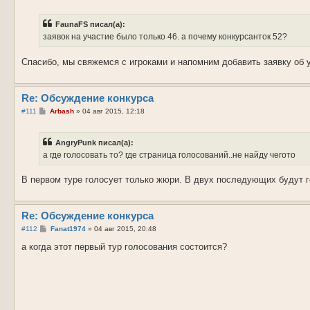
о
о
б
FaunaFS писал(а):
щ
е
заявок на участие было только 46. а почему конкурсанток 52?
н
и
е
Спасибо, мы свяжемся с игроками и напомним добавить заявку об 
Re: Обсуждение конкурса
С
#111
Arbash
»
04 авг 2015, 12:18
о
о
б
AngryPunk писал(а):
щ
е
а где голосовать то? где страница голосований..не найду чегото
н
и
е
В первом туре голосует только жюри. В двух последующих будут г
Re: Обсуждение конкурса
С
#112
Fanat1974
»
04 авг 2015, 20:48
о
о
а когда этот первый тур голосования состоится?
б
щ
е
н
и
е