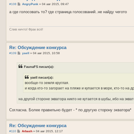
С
#108
AngryPunk
»
04 авг 2015, 09:47
о
о
а где голосовать то? где страница голосований..не найду чегото
б
щ
е
н
и
Слив ничто! Фрак всё!
е
Re: Обсуждение конкурса
С
#109
yaell
»
04 авг 2015, 10:58
о
о
б
FaunaFS писал(а):
щ
е
н
yaell писал(а):
и
е
вообще-то земля круглая.
и когда кто-то загорает на пляже и купается в море, кто-то на д
на другой стороне экватора никто не кутается в шубы, ибо на экват
Согласна. Более правильно будет - * по другую сторону экватора*
Re: Обсуждение конкурса
С
#110
Arbash
»
04 авг 2015, 12:17