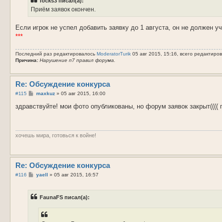
focks3 писал(а):
Приём заявок окончен.
Если игрок не успел добавить заявку до 1 августа, он не должен уч
***
Последний раз редактировалось
ModeratorTurik
05 авг 2015, 15:16, всего редактиров
Причина:
Нарушение п7 правил форума.
Re: Обсуждение конкурса
С
#115
maxkuz
»
05 авг 2015, 16:00
о
о
здравствуйте! мои фото опубликованы, но форум заявок закрыт(((( г
б
щ
е
н
и
хочешь мира, готовься к войне!
е
Re: Обсуждение конкурса
С
#116
yaell
»
05 авг 2015, 16:57
о
о
б
FaunaFS писал(а):
щ
е
н
и
е