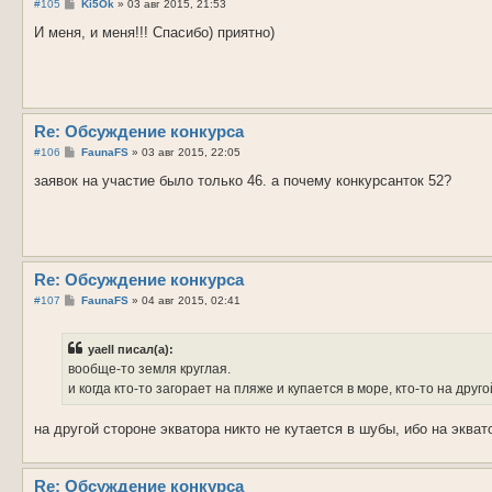
С
#105
Ki5Ok
»
03 авг 2015, 21:53
о
о
И меня, и меня!!! Спасибо) приятно)
б
щ
е
н
и
е
Re: Обсуждение конкурса
С
#106
FaunaFS
»
03 авг 2015, 22:05
о
о
заявок на участие было только 46. а почему конкурсанток 52?
б
щ
е
н
и
е
Re: Обсуждение конкурса
С
#107
FaunaFS
»
04 авг 2015, 02:41
о
о
б
yaell писал(а):
щ
е
вообще-то земля круглая.
н
и когда кто-то загорает на пляже и купается в море, кто-то на друго
и
е
на другой стороне экватора никто не кутается в шубы, ибо на экват
Re: Обсуждение конкурса