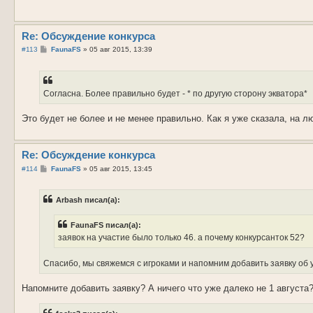
Re: Обсуждение конкурса
С
#113
FaunaFS
»
05 авг 2015, 13:39
о
о
б
щ
е
Согласна. Более правильно будет - * по другую сторону экватора*
н
и
е
Это будет не более и не менее правильно. Как я уже сказала, на лю
Re: Обсуждение конкурса
С
#114
FaunaFS
»
05 авг 2015, 13:45
о
о
б
Arbash писал(а):
щ
е
н
FaunaFS писал(а):
и
е
заявок на участие было только 46. а почему конкурсанток 52?
Спасибо, мы свяжемся с игроками и напомним добавить заявку об 
Напомните добавить заявку? А ничего что уже далеко не 1 августа?