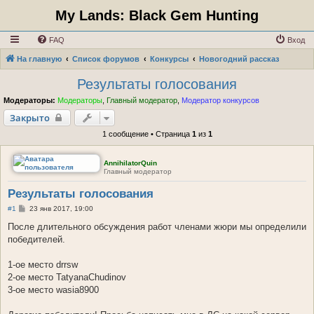
My Lands: Black Gem Hunting
FAQ
Вход
На главную
Список форумов
Конкурсы
Новогодний рассказ
Результаты голосования
Модераторы:
Модераторы
,
Главный модератор
,
Модератор конкурсов
Закрыто
1 сообщение • Страница
1
из
1
AnnihilatorQuin
Главный модератор
Результаты голосования
С
#1
23 янв 2017, 19:00
о
о
После длительного обсуждения работ членами жюри мы определили
б
победителей.
щ
е
н
1-ое место drrsw
и
е
2-ое место TatyanaChudinov
3-ое место wasia8900