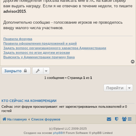
Дорогие победители! Просьба написать мне в ЛС на какой сервер
вам выдать награду. Если я не отвечаю в течение недели, то пишите
advisor2015
.
Дополнительно сообщаю - голосование игроков не проводилось
ввиду малого числа участников.
Правила форума
Правила оформления предложений и идей
Задать вопрос организационного характера Администрации
Задать вопрос по игре другим игрокам
Выяснить у Администрации причину бана
Закрыто
1 сообщение • Страница
1
из
1
Перейти
КТО СЕЙЧАС НА КОНФЕРЕНЦИИ
Сейчас этот форум просматривают: нет зарегистрированных пользователей и 0
гостей
На главную
Список форумов
(c) Elyland LLC 2009-2025
Создано на основе
phpBB
® Forum Software © phpBB Limited