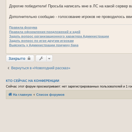
Дорогие победители! Просьба написать мне в ЛС на какой сервер в
Дополнительно сообщаю - голосование игроков не проводилось вви
Правила форума
Правила оформления предложений и идей
Задать вопрос организационного характера Администрации
Задать вопрос по игре другим игрокам
Выяснить у Администрации причину бана
Закрыто
Вернуться в «Новогодний рассказ»
КТО СЕЙЧАС НА КОНФЕРЕНЦИИ
Сейчас этот форум просматривают: нет зарегистрированных пользователей и 1 го
На главную
Список форумов