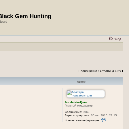
Black Gem Hunting
Board
Вход
1 сообщение • Страница
1
из
1
Автор
AnnihilatorQuin
Главный модератор
Сообщения:
3063
Зарегистрирован:
05 окт 2015, 22:15
К
Контактная информация:
о
н
т