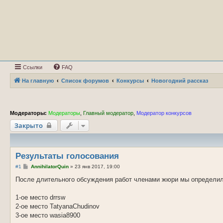
Ссылки
FAQ
На главную
Список форумов
Конкурсы
Новогодний рассказ
Модераторы:
Модераторы
,
Главный модератор
,
Модератор конкурсов
Закрыто
Результаты голосования
С
#1
AnnihilatorQuin
»
23 янв 2017, 19:00
о
о
После длительного обсуждения работ членами жюри мы определил
б
щ
е
1-ое место drrsw
н
2-ое место TatyanaChudinov
и
е
3-ое место wasia8900