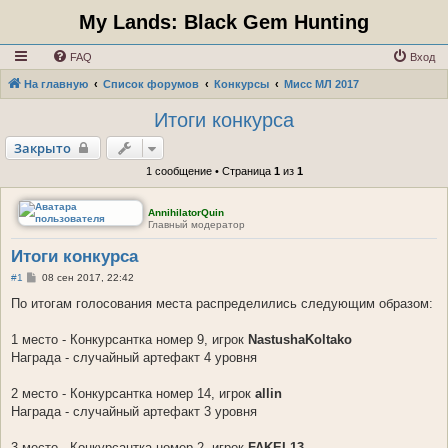
My Lands: Black Gem Hunting
FAQ
Вход
На главную
Список форумов
Конкурсы
Мисс МЛ 2017
Итоги конкурса
Закрыто
1 сообщение • Страница
1
из
1
AnnihilatorQuin
Главный модератор
Итоги конкурса
С
#1
08 сен 2017, 22:42
о
о
По итогам голосования места распределились следующим образом:
б
щ
е
1 место - Конкурсантка номер 9, игрок
NastushaKoltako
н
Награда - случайный артефакт 4 уровня
и
е
2 место - Конкурсантка номер 14, игрок
allin
Награда - случайный артефакт 3 уровня
3 место - Конкурсантка номер 2, игрок
FAKEL13