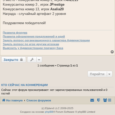
Конкурсантка номер 3 , игрок
JPrestige
Конкурсантка номер 13, игрок
Asalia20
Награда - случайный артефакт 2 уровня
Поздравляем победителей!
Правила форума
Правила оформления предложений и идей
Задать вопрос организационного характера Администрации
Задать вопрос по игре другим игрокам
Выяснить у Администрации причину бана
Закрыто
1 сообщение • Страница
1
из
1
Перейти
КТО СЕЙЧАС НА КОНФЕРЕНЦИИ
Сейчас этот форум просматривают: нет зарегистрированных пользователей и 0
гостей
На главную
Список форумов
(c) Elyland LLC 2009-2025
Создано на основе
phpBB
® Forum Software © phpBB Limited