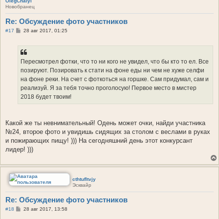
OlegChalyi
Новобранец
Re: Обсуждение фото участников
С
#17
28 авг 2017, 01:25
о
о
б
щ
е
Пересмотрел фотки, что то ни кого не увидел, что бы кто то ел. Все
н
позируют. Позировать к стати на фоне еды ни чем не хуже селфи
и
е
на фоне реки. На счет с фоткоться на горшке. Сам придумал, сам и
реализуй. Я за тебя точно проголосую! Первое место в мистер
2018 будет твоим!
Какой же ты невнимательный! Одень может очки, найди участника
№24, второе фото и увидишь сидящих за столом с веслами в руках
и пожирающих пищу! ))) На сегодняшний день этот конкурсант
лидер! )))
cthtufltvjy
Эсквайр
Re: Обсуждение фото участников
С
#18
28 авг 2017, 13:58
о