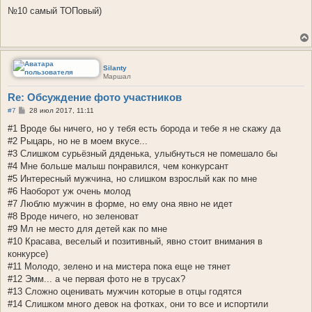
о
о
№10 самый ТОПовый)
б
щ
е
н
и
е
Silanty
Маршал
Re: Обсуждение фото участников
С
#7
28 июл 2017, 11:11
о
о
#1 Вроде бы ничего, но у тебя есть борода и тебе я не скажу да
б
#2 Рыцарь, но не в моем вкусе...
щ
е
#3 Слишком сурьёзный дяденька, улыбнуться не помешало бы
н
#4 Мне больше малыш понравился, чем конкурсант
и
е
#5 Интересный мужчина, но слишком взрослый как по мне
#6 Наоборот уж очень молод
#7 Люблю мужчин в форме, но ему она явно не идет
#8 Вроде ничего, но зеленоват
#9 Мл не место для детей как по мне
#10 Красава, веселый и позитивный, явно стоит внимания в
конкурсе)
#11 Молодо, зелено и на мистера пока еще не тянет
#12 Эмм... а че первая фото не в трусах?
#13 Сложно оценивать мужчин которые в отцы годятся
#14 Слишком много девок на фотках, они то все и испортили