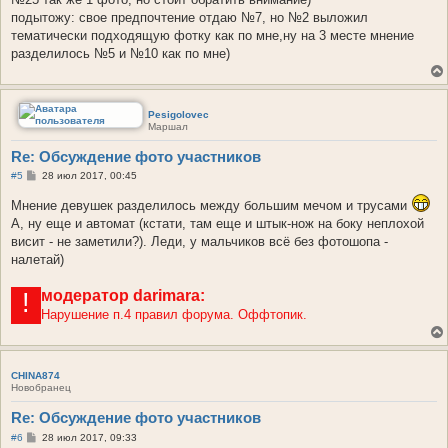
подытожу: свое предпочтение отдаю №7, но №2 выложил
тематически подходящую фотку как по мне,ну на 3 месте мнение
разделилось №5 и №10 как по мне)
Pesigolovec
Маршал
Re: Обсуждение фото участников
С
#5
28 июл 2017, 00:45
о
о
Мнение девушек разделилось между большим мечом и трусами
б
А, ну еще и автомат (кстати, там еще и штык-нож на боку неплохой
щ
е
висит - не заметили?). Леди, у мальчиков всё без фотошопа -
н
налетай)
и
е
модератор
darimara:
!
Нарушение п.4 правил форума. Оффтопик.
CHINA874
Новобранец
Re: Обсуждение фото участников
С
#6
28 июл 2017, 09:33