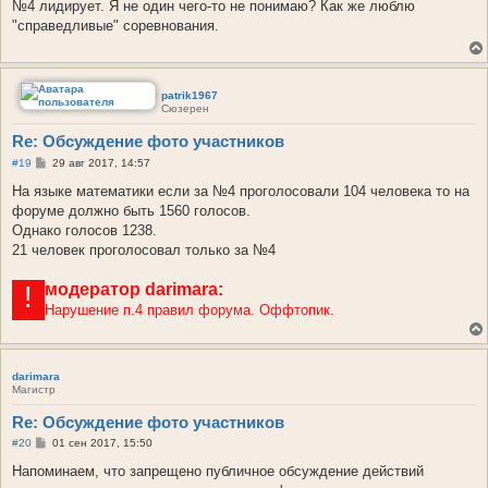
о
№4 лидирует. Я не один чего-то не понимаю? Как же люблю
б
"справедливые" соревнования.
щ
е
н
и
е
patrik1967
Сюзерен
Re: Обсуждение фото участников
С
#19
29 авг 2017, 14:57
о
о
На языке математики если за №4 проголосовали 104 человека то на
б
форуме должно быть 1560 голосов.
щ
е
Однако голосов 1238.
н
21 человек проголосовал только за №4
и
е
модератор
darimara:
!
Нарушение п.4 правил форума. Оффтопик.
darimara
Магистр
Re: Обсуждение фото участников
С
#20
01 сен 2017, 15:50
о
о
Напоминаем, что запрещено публичное обсуждение действий
б