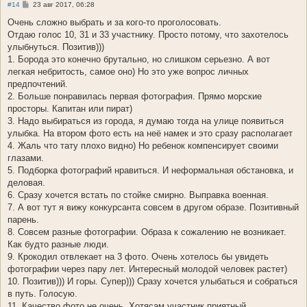
С
#14
23 авг 2017, 06:28
о
о
Очень сложно выбрать и за кого-то проголосовать.
б
Отдаю голос 10, 31 и 33 участнику. Просто потому, что захотелось
щ
е
улыбнуться. Позитив)))
н
1. Борода это конечно брутально, но слишком серьезно. А вот
и
е
легкая небритость, самое оно) Но это уже вопрос личных
предпочтений.
2. Больше понравилась первая фотография. Прямо морские
просторы. Капитан или пират)
3. Надо выбираться из города, я думаю тогда на улице появиться
улыбка. На втором фото есть на неё намек и это сразу располагает
4. Жаль что тату плохо видно) Но ребенок компенсирует своими
глазами.
5. Подборка фотографий нравиться. И неформальная обстановка, и
деловая.
6. Сразу хочется встать по стойке смирно. Выправка военная.
7. А вот тут я вижу конкурсанта совсем в другом образе. Позитивный
парень.
8. Совсем разные фотографии. Образа к сожалению не возникает.
Как будто разные люди.
9. Крокодил отвлекает на 3 фото. Очень хотелось бы увидеть
фотографии через пару лет. Интересный молодой человек растет)
10. Позитив))) И горы. Супер))) Сразу хочется улыбаться и собраться
в путь. Голосую.
11. Качество фото не очень. Хотясам участник приятный