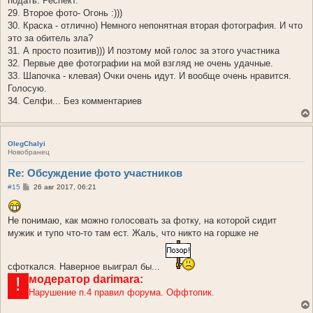
подать. Респект.
29. Второе фото- Огонь :)))
30. Краска - отлично) Немного непонятная вторая фотография. И что
это за обитель зла?
31. А просто позитив))) И поэтому мой голос за этого участника
32. Первые две фотографии на мой взгляд не очень удачные.
33. Шапочка - клевая) Очки очень идут. И вообще очень нравится.
Голосую.
34. Селфи... Без комментариев
OlegChalyi
Новобранец
Re: Обсуждение фото участников
С
#15
26 авг 2017, 06:21
о
о
б
Не понимаю, как можно голосовать за фотку, на которой сидит
щ
е
мужик и тупо что-то там ест. Жаль, что никто на горшке не
н
и
е
сфоткался. Наверное выиграл бы...
модератор
darimara:
!
Нарушение п.4 правил форума. Оффтопик.