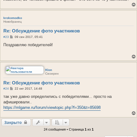
и
е
krokomodko
Новобранец
Re: Обсуждение фото участников
С
#23
09 сен 2017, 05:41
о
о
Поздравляю победителей!
б
щ
е
н
и
е
Klon
Сюзерен
Re: Обсуждение фото участников
С
#24
22 окт 2017, 14:48
о
о
так уже давно определились с победителями... просто на
б
афишировали..
щ
е
https://mlgame.ru/forum/viewtopic.php?f=350&t=85698
н
и
е
Закрыто
24 сообщения • Страница
1
из
1