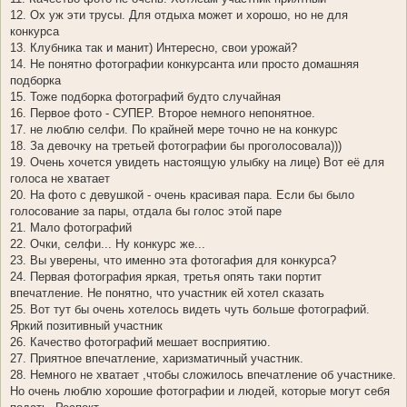
12. Ох уж эти трусы. Для отдыха может и хорошо, но не для
конкурса
13. Клубника так и манит) Интересно, свои урожай?
14. Не понятно фотографии конкурсанта или просто домашняя
подборка
15. Тоже подборка фотографий будто случайная
16. Первое фото - СУПЕР. Второе немного непонятное.
17. не люблю селфи. По крайней мере точно не на конкурс
18. За девочку на третьей фотографии бы проголосовала)))
19. Очень хочется увидеть настоящую улыбку на лице) Вот её для
голоса не хватает
20. На фото с девушкой - очень красивая пара. Если бы было
голосование за пары, отдала бы голос этой паре
21. Мало фотографий
22. Очки, селфи... Ну конкурс же...
23. Вы уверены, что именно эта фотогафия для конкурса?
24. Первая фотография яркая, третья опять таки портит
впечатление. Не понятно, что участник ей хотел сказать
25. Вот тут бы очень хотелось видеть чуть больше фотографий.
Яркий позитивный участник
26. Качество фотографий мешает восприятию.
27. Приятное впечатление, харизматичный участник.
28. Немного не хватает ,чтобы сложилось впечатление об участнике.
Но очень люблю хорошие фотографии и людей, которые могут себя