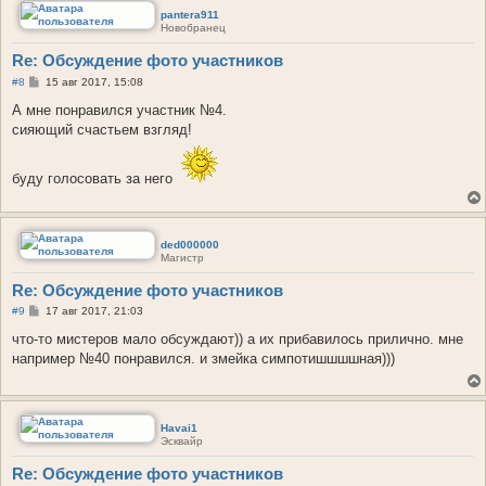
pantera911
Новобранец
Re: Обсуждение фото участников
С
#8
15 авг 2017, 15:08
о
о
А мне понравился участник №4.
б
сияющий счастьем взгляд!
щ
е
н
и
буду голосовать за него
е
ded000000
Магистр
Re: Обсуждение фото участников
С
#9
17 авг 2017, 21:03
о
о
что-то мистеров мало обсуждают)) а их прибавилось прилично. мне
б
например №40 понравился. и змейка симпотишшшшная)))
щ
е
н
и
е
Havai1
Эсквайр
Re: Обсуждение фото участников