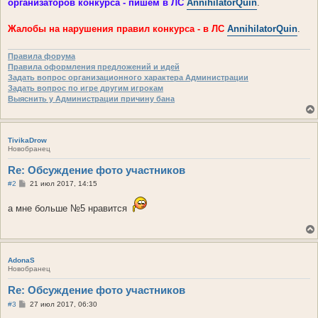
организаторов конкурса - пишем в ЛС
AnnihilatorQuin
.
Жалобы на нарушения правил конкурса - в ЛС
AnnihilatorQuin
.
Правила форума
Правила оформления предложений и идей
Задать вопрос организационного характера Администрации
Задать вопрос по игре другим игрокам
Выяснить у Администрации причину бана
TivikaDrow
Новобранец
Re: Обсуждение фото участников
С
#2
21 июл 2017, 14:15
о
о
а мне больше №5 нравится
б
щ
е
н
и
е
AdonaS
Новобранец
Re: Обсуждение фото участников
С
#3
27 июл 2017, 06:30
о