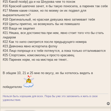
#15 Какой позёр) да и на Шнурова чем то похож
#16 Красной шапочке зачет, я бы такую поносила, а паренек так себе
#17 Мммм какие глазки, но по моему он их подвел для
выразительности?
#18 Оригинальный, но красная девушка явно затмевает тебя
#19 Цветы приятно, но возмужать бы не помешало
#20 Ваще не зацепил
#21 Няшка, все достоинства при нем, явно стоит того что бы стать
лидером
#22 Как то хило смотрится после предыдущего номера
#23 Девчонка явно испортила фотку
#24 Лицо попроще и к тебе потянутся, а пока только отталкиваются
#25 Спортсмен, комсомолец и просто красавец
#26 Паренек норм, но на мистера не тянет..
В общем 10, 21 и 25 мне по вкусу, их бы хотелось видеть в
победителях
Нельзя быть хорошим для всех. Пора бы уже это запомнить и жить в свое
удовольствие.