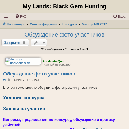
My Lands: Black Gem Hunting
FAQ
Вход
На главную
Список форумов
Конкурсы
Мистер МЛ 2017
Обсуждение фото участников
Закрыто
24 сообщения • Страница
1
из
1
AnnihilatorQuin
Главный модератор
Обсуждение фото участников
С
#1
14 июн 2017, 21:41
о
о
В этой теме можно обсудить фотографии участников.
б
щ
Условия конкурса
е
н
и
е
Заявки на участие
Вопросы, предложения по конкурсу, обсуждение и критику
действий