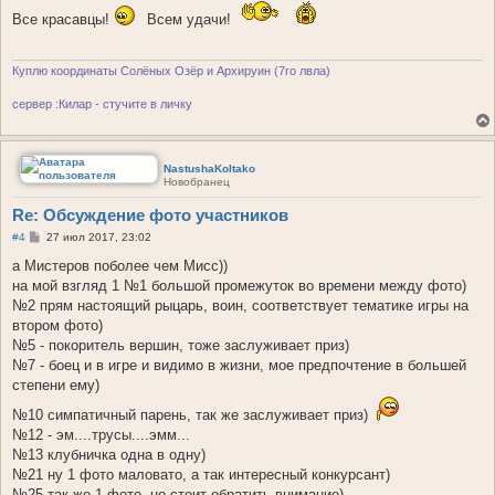
о
Все красавцы!
б
Всем удачи!
щ
е
н
и
Куплю координаты Солёных Озёр и Архируин (7го лвла)
е
сервер :Килар - стучите в личку
NastushaKoltako
Новобранец
Re: Обсуждение фото участников
С
#4
27 июл 2017, 23:02
о
о
а Мистеров поболее чем Мисс))
б
на мой взгляд 1 №1 большой промежуток во времени между фото)
щ
е
№2 прям настоящий рыцарь, воин, соответствует тематике игры на
н
втором фото)
и
е
№5 - покоритель вершин, тоже заслуживает приз)
№7 - боец и в игре и видимо в жизни, мое предпочтение в большей
степени ему)
№10 симпатичный парень, так же заслуживает приз)
№12 - эм....трусы....эмм...
№13 клубничка одна в одну)
№21 ну 1 фото маловато, а так интересный конкурсант)
№25 так же 1 фото, но стоит обратить внимание)