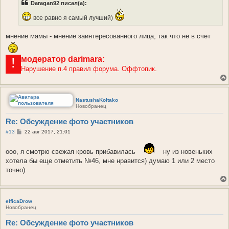
Daragan92 писал(а):
щ
е
н
все равно я самый лучший)
и
е
мнение мамы - мнение заинтересованного лица, так что не в счет
модератор
darimara:
!
Нарушение п.4 правил форума. Оффтопик.
NastushaKoltako
Новобранец
Re: Обсуждение фото участников
С
#13
22 авг 2017, 21:01
о
о
б
ооо, я смотрю свежая кровь прибавилась
ну из новеньких
щ
хотела бы еще отметить №46, мне нравится) думаю 1 или 2 место
е
н
точно)
и
е
elficaDrow
Новобранец
Re: Обсуждение фото участников