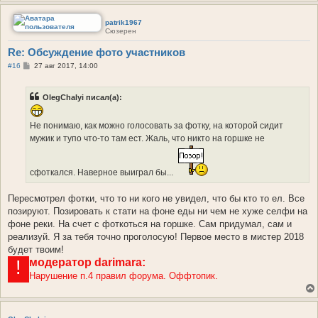
patrik1967
Сюзерен
Re: Обсуждение фото участников
С
#16
27 авг 2017, 14:00
о
о
б
OlegChalyi писал(а):
щ
е
н
и
Не понимаю, как можно голосовать за фотку, на которой сидит
е
мужик и тупо что-то там ест. Жаль, что никто на горшке не
сфоткался. Наверное выиграл бы...
Пересмотрел фотки, что то ни кого не увидел, что бы кто то ел. Все
позируют. Позировать к стати на фоне еды ни чем не хуже селфи на
фоне реки. На счет с фоткоться на горшке. Сам придумал, сам и
реализуй. Я за тебя точно проголосую! Первое место в мистер 2018
будет твоим!
модератор
darimara:
!
Нарушение п.4 правил форума. Оффтопик.