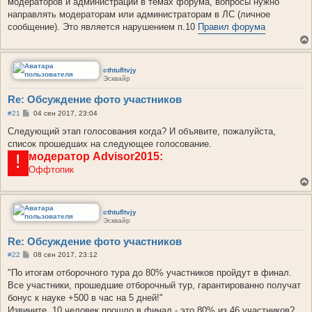
модераторов и администрации в темах форума, вопросы нужно
щ
е
направлять модераторам или администраторам в ЛС (личное
н
сообщение). Это является нарушением п.10
Правил форума
и
е
cthtufltvjy
Эсквайр
Re: Обсуждение фото участников
С
#21
04 сен 2017, 23:04
о
о
Следующий этап голосования когда? И объявите, пожалуйста,
б
список прошедших на следующее голосование.
щ
модератор
е
Advisor2015:
!
н
Оффтопик
и
е
cthtufltvjy
Эсквайр
Re: Обсуждение фото участников
С
#22
08 сен 2017, 23:12
о
о
"По итогам отборочного тура до 80% участников пройдут в финал.
б
Все участники, прошедшие отборочный тур, гарантированно получат
щ
е
бонус к науке +500 в час на 5 дней!"
н
Извините, 10 человек прошло в финал - это 80% из 46 участников?