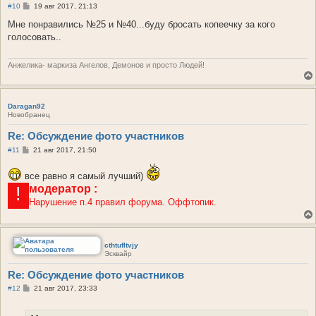
С
#10
19 авг 2017, 21:13
о
о
Мне понравились №25 и №40...буду бросать копеечку за кого
б
голосовать..
щ
е
н
и
Анжелика- маркиза Ангелов, Демонов и просто Людей!
е
Daragan92
Новобранец
Re: Обсуждение фото участников
С
#11
21 авг 2017, 21:50
о
о
все равно я самый лучший)
б
щ
модератор
:
!
е
н
Нарушение п.4 правил форума. Оффтопик.
и
е
cthtufltvjy
Эсквайр
Re: Обсуждение фото участников
С
#12
21 авг 2017, 23:33
о
о
б