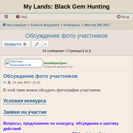
My Lands: Black Gem Hunting
FAQ
Вход
На главную
Список форумов
Конкурсы
Мистер МЛ 2017
Обсуждение фото участников
Закрыто
24 сообщения • Страница
1
из
1
AnnihilatorQuin
Главный модератор
Обсуждение фото участников
С
#1
14 июн 2017, 21:41
о
о
В этой теме можно обсудить фотографии участников.
б
щ
Условия конкурса
е
н
и
е
Заявки на участие
Вопросы, предложения по конкурсу, обсуждение и критику
действий