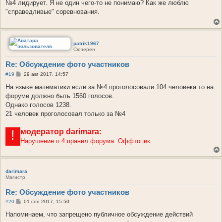
о
№4 лидирует. Я не один чего-то не понимаю? Как же люблю
б
"справедливые" соревнования.
щ
е
н
и
е
patrik1967
Сюзерен
Re: Обсуждение фото участников
С
#19
29 авг 2017, 14:57
о
о
На языке математики если за №4 проголосовали 104 человека то на
б
форуме должно быть 1560 голосов.
щ
е
Однако голосов 1238.
н
21 человек проголосовал только за №4
и
е
модератор
darimara:
!
Нарушение п.4 правил форума. Оффтопик.
darimara
Магистр
Re: Обсуждение фото участников
С
#20
01 сен 2017, 15:50
о
о
Напоминаем, что запрещено публичное обсуждение действий
б