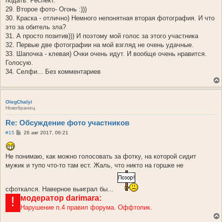
подать. Респект.
29. Второе фото- Огонь :)))
30. Краска - отлично) Немного непонятная вторая фотография. И что
это за обитель зла?
31. А просто позитив))) И поэтому мой голос за этого участника
32. Первые две фотографии на мой взгляд не очень удачные.
33. Шапочка - клевая) Очки очень идут. И вообще очень нравится.
Голосую.
34. Селфи... Без комментариев
OlegChalyi
Новобранец
Re: Обсуждение фото участников
С
#15
26 авг 2017, 06:21
о
о
б
Не понимаю, как можно голосовать за фотку, на которой сидит
щ
е
мужик и тупо что-то там ест. Жаль, что никто на горшке не
н
и
е
сфоткался. Наверное выиграл бы...
модератор
darimara:
!
Нарушение п.4 правил форума. Оффтопик.