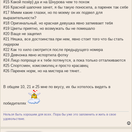
#15 Какой позёр) да и на Шнурова чем то похож
#16 Красной шапочке зачет, я бы такую поносила, а паренек так себе
#17 Мммм какие глазки, но по моему он их подвел для
выразительности?
#18 Оригинальный, но красная девушка явно затмевает тебя
#19 Цветы приятно, но возмужать бы не помешало
#20 Ваще не зацепил
#21 Няшка, все достоинства при нем, явно стоит того что бы стать
лидером
#22 Как то хило смотрится после предыдущего номера
#23 Девчонка явно испортила фотку
#24 Лицо попроще и к тебе потянутся, а пока только отталкиваются
#25 Спортсмен, комсомолец и просто красавец
#26 Паренек норм, но на мистера не тянет..
В общем 10, 21 и 25 мне по вкусу, их бы хотелось видеть в
победителях
Нельзя быть хорошим для всех. Пора бы уже это запомнить и жить в свое
удовольствие.