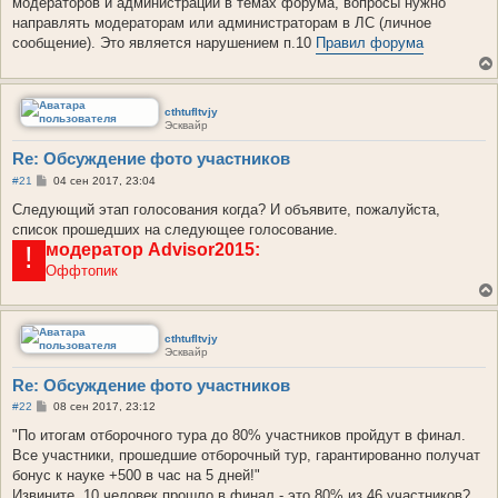
модераторов и администрации в темах форума, вопросы нужно
щ
е
направлять модераторам или администраторам в ЛС (личное
н
сообщение). Это является нарушением п.10
Правил форума
и
е
cthtufltvjy
Эсквайр
Re: Обсуждение фото участников
С
#21
04 сен 2017, 23:04
о
о
Следующий этап голосования когда? И объявите, пожалуйста,
б
список прошедших на следующее голосование.
щ
модератор
е
Advisor2015:
!
н
Оффтопик
и
е
cthtufltvjy
Эсквайр
Re: Обсуждение фото участников
С
#22
08 сен 2017, 23:12
о
о
"По итогам отборочного тура до 80% участников пройдут в финал.
б
Все участники, прошедшие отборочный тур, гарантированно получат
щ
е
бонус к науке +500 в час на 5 дней!"
н
Извините, 10 человек прошло в финал - это 80% из 46 участников?