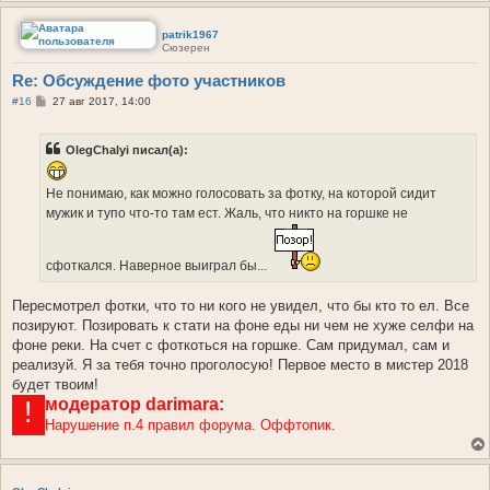
patrik1967
Сюзерен
Re: Обсуждение фото участников
С
#16
27 авг 2017, 14:00
о
о
б
OlegChalyi писал(а):
щ
е
н
и
Не понимаю, как можно голосовать за фотку, на которой сидит
е
мужик и тупо что-то там ест. Жаль, что никто на горшке не
сфоткался. Наверное выиграл бы...
Пересмотрел фотки, что то ни кого не увидел, что бы кто то ел. Все
позируют. Позировать к стати на фоне еды ни чем не хуже селфи на
фоне реки. На счет с фоткоться на горшке. Сам придумал, сам и
реализуй. Я за тебя точно проголосую! Первое место в мистер 2018
будет твоим!
модератор
darimara:
!
Нарушение п.4 правил форума. Оффтопик.