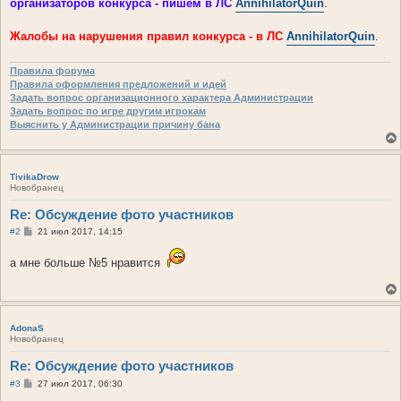
организаторов конкурса - пишем в ЛС
AnnihilatorQuin
.
Жалобы на нарушения правил конкурса - в ЛС
AnnihilatorQuin
.
Правила форума
Правила оформления предложений и идей
Задать вопрос организационного характера Администрации
Задать вопрос по игре другим игрокам
Выяснить у Администрации причину бана
TivikaDrow
Новобранец
Re: Обсуждение фото участников
С
#2
21 июл 2017, 14:15
о
о
а мне больше №5 нравится
б
щ
е
н
и
е
AdonaS
Новобранец
Re: Обсуждение фото участников
С
#3
27 июл 2017, 06:30
о