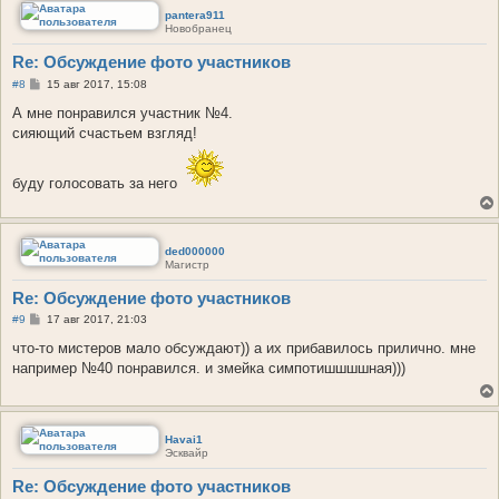
pantera911
Новобранец
Re: Обсуждение фото участников
С
#8
15 авг 2017, 15:08
о
о
А мне понравился участник №4.
б
сияющий счастьем взгляд!
щ
е
н
и
буду голосовать за него
е
ded000000
Магистр
Re: Обсуждение фото участников
С
#9
17 авг 2017, 21:03
о
о
что-то мистеров мало обсуждают)) а их прибавилось прилично. мне
б
например №40 понравился. и змейка симпотишшшшная)))
щ
е
н
и
е
Havai1
Эсквайр
Re: Обсуждение фото участников