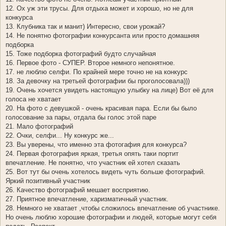
12. Ох уж эти трусы. Для отдыха может и хорошо, но не для
конкурса
13. Клубника так и манит) Интересно, свои урожай?
14. Не понятно фотографии конкурсанта или просто домашняя
подборка
15. Тоже подборка фотографий будто случайная
16. Первое фото - СУПЕР. Второе немного непонятное.
17. не люблю селфи. По крайней мере точно не на конкурс
18. За девочку на третьей фотографии бы проголосовала)))
19. Очень хочется увидеть настоящую улыбку на лице) Вот её для
голоса не хватает
20. На фото с девушкой - очень красивая пара. Если бы было
голосование за пары, отдала бы голос этой паре
21. Мало фотографий
22. Очки, селфи... Ну конкурс же...
23. Вы уверены, что именно эта фотогафия для конкурса?
24. Первая фотография яркая, третья опять таки портит
впечатление. Не понятно, что участник ей хотел сказать
25. Вот тут бы очень хотелось видеть чуть больше фотографий.
Яркий позитивный участник
26. Качество фотографий мешает восприятию.
27. Приятное впечатление, харизматичный участник.
28. Немного не хватает ,чтобы сложилось впечатление об участнике.
Но очень люблю хорошие фотографии и людей, которые могут себя