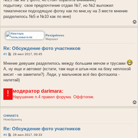
подытожу: свое предпочтение отдаю №7, но №2 выложил
тематически подходящую фотку как по мне,ну на 3 месте мнение
разделилось №5 и №10 как по мне)
Pesigolovec
Маршал
Re: Обсуждение фото участников
С
#5
28 июл 2017, 00:45
о
о
Мнение девушек разделилось между большим мечом и трусами
б
А, ну еще и автомат (кстати, там еще и штык-нож на боку неплохой
щ
е
висит - не заметили?). Леди, у мальчиков всё без фотошопа -
н
налетай)
и
е
модератор
darimara:
!
Нарушение п.4 правил форума. Оффтопик.
CHINA874
Новобранец
Re: Обсуждение фото участников
С
#6
28 июл 2017, 09:33