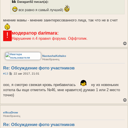
Daragan92 писал(а):
щ
е
н
все равно я самый лучший)
и
е
мнение мамы - мнение заинтересованного лица, так что не в счет
модератор
darimara:
!
Нарушение п.4 правил форума. Оффтопик.
NastushaKoltako
Новобранец
Re: Обсуждение фото участников
С
#13
22 авг 2017, 21:01
о
о
б
ооо, я смотрю свежая кровь прибавилась
ну из новеньких
щ
хотела бы еще отметить №46, мне нравится) думаю 1 или 2 место
е
н
точно)
и
е
elficaDrow
Новобранец
Re: Обсуждение фото участников