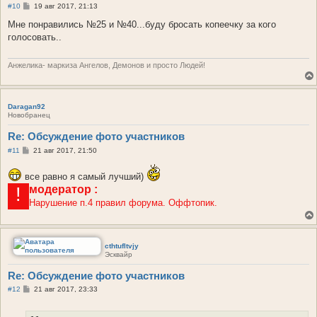
С
#10
19 авг 2017, 21:13
о
о
Мне понравились №25 и №40...буду бросать копеечку за кого
б
голосовать..
щ
е
н
и
Анжелика- маркиза Ангелов, Демонов и просто Людей!
е
Daragan92
Новобранец
Re: Обсуждение фото участников
С
#11
21 авг 2017, 21:50
о
о
все равно я самый лучший)
б
щ
модератор
:
!
е
н
Нарушение п.4 правил форума. Оффтопик.
и
е
cthtufltvjy
Эсквайр
Re: Обсуждение фото участников
С
#12
21 авг 2017, 23:33
о
о
б