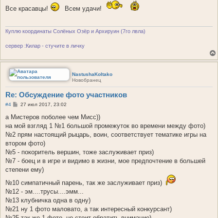
о
Все красавцы!
б
Всем удачи!
щ
е
н
и
Куплю координаты Солёных Озёр и Архируин (7го лвла)
е
сервер :Килар - стучите в личку
NastushaKoltako
Новобранец
Re: Обсуждение фото участников
С
#4
27 июл 2017, 23:02
о
о
а Мистеров поболее чем Мисс))
б
на мой взгляд 1 №1 большой промежуток во времени между фото)
щ
е
№2 прям настоящий рыцарь, воин, соответствует тематике игры на
н
втором фото)
и
е
№5 - покоритель вершин, тоже заслуживает приз)
№7 - боец и в игре и видимо в жизни, мое предпочтение в большей
степени ему)
№10 симпатичный парень, так же заслуживает приз)
№12 - эм....трусы....эмм...
№13 клубничка одна в одну)
№21 ну 1 фото маловато, а так интересный конкурсант)
№25 так же 1 фото, но стоит обратить внимание)