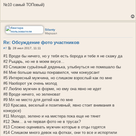
о
о
№10 самый ТОПовый)
б
щ
е
н
и
е
Silanty
Маршал
Re: Обсуждение фото участников
С
#7
28 июл 2017, 11:11
о
о
#1 Вроде бы ничего, но у тебя есть борода и тебе я не скажу да
б
#2 Рыцарь, но не в моем вкусе...
щ
е
#3 Слишком сурьёзный дяденька, улыбнуться не помешало бы
н
#4 Мне больше малыш понравился, чем конкурсант
и
е
#5 Интересный мужчина, но слишком взрослый как по мне
#6 Наоборот уж очень молод
#7 Люблю мужчин в форме, но ему она явно не идет
#8 Вроде ничего, но зеленоват
#9 Мл не место для детей как по мне
#10 Красава, веселый и позитивный, явно стоит внимания в
конкурсе)
#11 Молодо, зелено и на мистера пока еще не тянет
#12 Эмм... а че первая фото не в трусах?
#13 Сложно оценивать мужчин которые в отцы годятся
#14 Слишком много девок на фотках, они то все и испортили