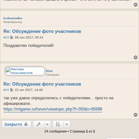
и
е
krokomodko
Новобранец
Re: Обсуждение фото участников
С
#23
09 сен 2017, 05:41
о
о
Поздравляю победителей!
б
щ
е
н
и
е
Klon
Сюзерен
Re: Обсуждение фото участников
С
#24
22 окт 2017, 14:48
о
о
так уже давно определились с победителями... просто на
б
афишировали..
щ
е
https://mlgame.ru/forum/viewtopic.php?f=350&t=85698
н
и
е
Закрыто
24 сообщения • Страница
1
из
1