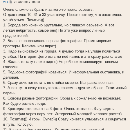
С
#14
23 авг 2017, 06:28
о
о
Очень сложно выбрать и за кого-то проголосовать.
б
Отдаю голос 10, 31 и 33 участнику. Просто потому, что захотелось
щ
е
улыбнуться. Позитив)))
н
1. Борода это конечно брутально, но слишком серьезно. А вот
и
е
легкая небритость, самое оно) Но это уже вопрос личных
предпочтений.
2. Больше понравилась первая фотография. Прямо морские
просторы. Капитан или пират)
3. Надо выбираться из города, я думаю тогда на улице появиться
улыбка. На втором фото есть на неё намек и это сразу располагает
4. Жаль что тату плохо видно) Но ребенок компенсирует своими
глазами.
5. Подборка фотографий нравиться. И неформальная обстановка, и
деловая.
6. Сразу хочется встать по стойке смирно. Выправка военная.
7. А вот тут я вижу конкурсанта совсем в другом образе. Позитивный
парень.
8. Совсем разные фотографии. Образа к сожалению не возникает.
Как будто разные люди.
9. Крокодил отвлекает на 3 фото. Очень хотелось бы увидеть
фотографии через пару лет. Интересный молодой человек растет)
10. Позитив))) И горы. Супер))) Сразу хочется улыбаться и собраться
в путь. Голосую.
11. Качество фото не очень. Хотясам участник приятный