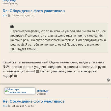
OlegChalyi
Новобранец
Re: Обсуждение фото участников
С
#17
28 авг 2017, 01:25
о
о
б
щ
е
Пересмотрел фотки, что то ни кого не увидел, что бы кто то ел. Все
н
позируют. Позировать к стати на фоне еды ни чем не хуже селфи
и
е
на фоне реки. На счет с фоткоться на горшке. Сам придумал, сам и
реализуй. Я за тебя точно проголосую! Первое место в мистер
2018 будет твоим!
Какой же ты невнимательный! Одень может очки, найди участника
№24, второе фото и увидишь сидящих за столом с веслами в руках
и пожирающих пищу! ))) На сегодняшний день этот конкурсант
лидер! )))
cthtufltvjy
Эсквайр
Re: Обсуждение фото участников
С
#18
28 авг 2017, 13:58
о