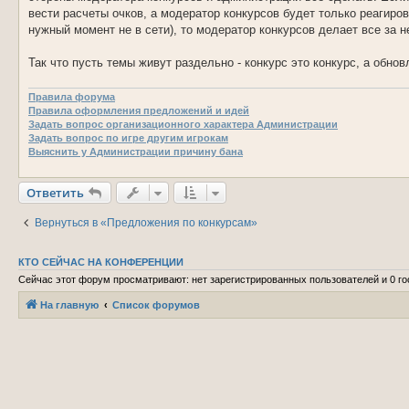
е
вести расчеты очков, а модератор конкурсов будет только реагиров
нужный момент не в сети), то модератор конкурсов делает все за н
Так что пусть темы живут раздельно - конкурс это конкурс, а обнов
Правила форума
Правила оформления предложений и идей
Задать вопрос организационного характера Администрации
Задать вопрос по игре другим игрокам
Выяснить у Администрации причину бана
Ответить
Вернуться в «Предложения по конкурсам»
КТО СЕЙЧАС НА КОНФЕРЕНЦИИ
Сейчас этот форум просматривают: нет зарегистрированных пользователей и 0 го
На главную
Список форумов