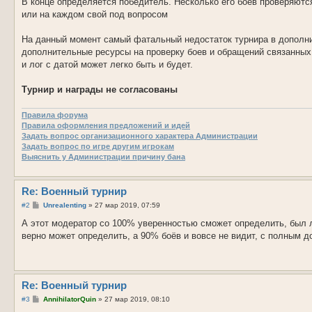
В конце определяется победитель. Несколько его боев проверяются
или на каждом свой под вопросом
На данный момент самый фатальный недостаток турнира в дополни
дополнительные ресурсы на проверку боев и обращений связанных с
и лог с датой может легко быть и будет.
Турнир и награды не согласованы
Правила форума
Правила оформления предложений и идей
Задать вопрос организационного характера Администрации
Задать вопрос по игре другим игрокам
Выяснить у Администрации причину бана
Re: Военный турнир
С
#2
Unrealenting
»
27 мар 2019, 07:59
о
о
А этот модератор со 100% уверенностью сможет определить, был л
б
верно может определить, а 90% боёв и вовсе не видит, с полным д
щ
е
н
и
е
Re: Военный турнир
С
#3
AnnihilatorQuin
»
27 мар 2019, 08:10
о