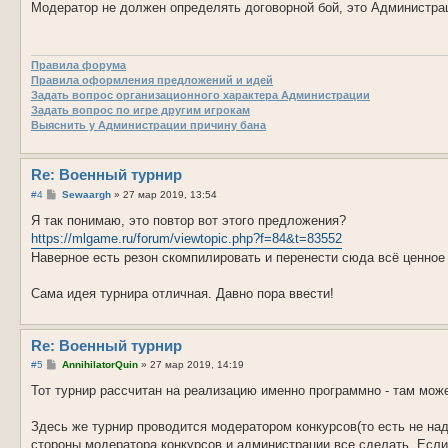
о
Модератор не должен определять договорной бой, это Администра
б
щ
е
н
и
Правила форума
е
Правила оформления предложений и идей
Задать вопрос организационного характера Администрации
Задать вопрос по игре другим игрокам
Выяснить у Администрации причину бана
Re: Военный турнир
С
#4
Sewaargh
»
27 мар 2019, 13:54
о
о
Я так понимаю, это повтор вот этого предложения?
б
https://mlgame.ru/forum/viewtopic.php?f=84&t=83552
щ
е
Наверное есть резон скомпилировать и перенести сюда всё ценное 
н
и
е
Сама идея турнира отличная. Давно пора ввести!
Re: Военный турнир
С
#5
AnnihilatorQuin
»
27 мар 2019, 14:19
о
о
Тот турнир рассчитан на реализацию именно программно - там може
б
щ
е
Здесь же турнир проводится модератором конкурсов(то есть не над
н
стороны модератора конкурсов и администрации все сделать. Если
и