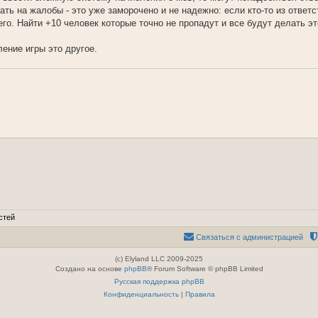
ать на жалобы - это уже заморочено и не надежно: если кто-то из ответ
его. Найти +10 человек которые точно не пропадут и все будут делать э
ление игры это другое.
стей
Связаться с администрацией
(c) Elyland LLC 2009-2025
Создано на основе
phpBB
® Forum Software © phpBB Limited
Русская поддержка phpBB
Конфиденциальность
|
Правила