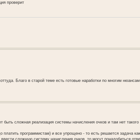
ция проверит
оттуда. Благо в старой теме есть готовые наработки по многим нюансам
т быть сложная реализация системы начисления очков и там нет такого 
о платить программистам) и все упрощено - то есть решается задача ка
 ввести сложную систему начисления очков, то могут понадобиться отв