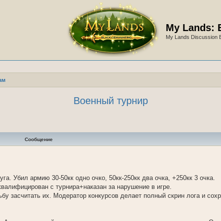
My Lands: 
My Lands Discussion 
ам
Военный турнир
Сообщение
га. Убил армию 30-50кк одно очко, 50кк-250кк два очка, +250кк 3 очка.
квалифицирован с турнира+наказан за нарушение в игре.
бу засчитать их. Модератор конкурсов делает полный скрин лога и сох