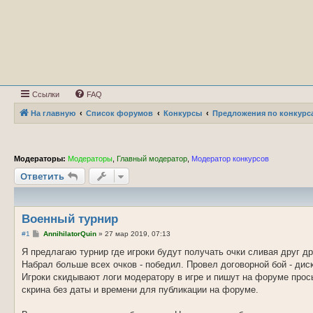
Ссылки
FAQ
На главную
Список форумов
Конкурсы
Предложения по конкурс
Модераторы:
Модераторы
,
Главный модератор
,
Модератор конкурсов
Ответить
Военный турнир
С
#1
AnnihilatorQuin
»
27 мар 2019, 07:13
о
о
Я предлагаю турнир где игроки будут получать очки сливая друг дру
б
Набрал больше всех очков - победил. Провел договорной бой - дис
щ
е
Игроки скидывают логи модератору в игре и пишут на форуме прось
н
скрина без даты и времени для публикации на форуме.
и
е