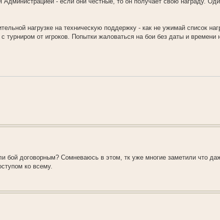
 Администрацией - если они честные, то он получает свою награду. Оди
тельной нагрузке на техническую поддержку - как не ужимай список на
 турниром от игроков. Попытки жаловаться на бои без даты и времени н
и бой договорным? Cомневаюсь в этом, тк уже многие заметили что да
оступом ко всему.