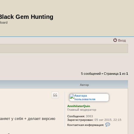
Black Gem Hunting
Board
Вход
5 сообщений • Страница
1
из
1
Автор
AnnihilatorQuin
Главный модератор
Сообщения:
3063
раняет у себя + делает версию
Зарегистрирован:
05 окт 2015, 22:15
К
Контактная информация:
о
н
т