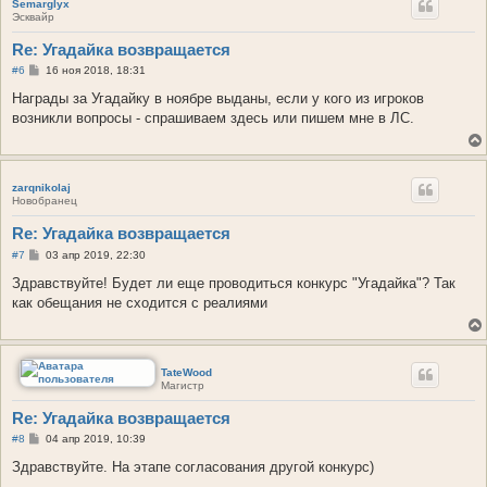
Semarglyx
Эсквайр
Re: Угадайка возвращается
С
#6
16 ноя 2018, 18:31
о
о
Награды за Угадайку в ноябре выданы, если у кого из игроков
б
возникли вопросы - спрашиваем здесь или пишем мне в ЛС.
щ
е
н
и
е
zarqnikolaj
Новобранец
Re: Угадайка возвращается
С
#7
03 апр 2019, 22:30
о
о
Здравствуйте! Будет ли еще проводиться конкурс "Угадайка"? Так
б
как обещания не сходится с реалиями
щ
е
н
и
е
TateWood
Магистр
Re: Угадайка возвращается
С
#8
04 апр 2019, 10:39
о
о
Здравствуйте. На этапе согласования другой конкурс)
б