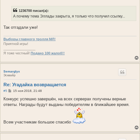
о
о
б
1236700 писал(а):
щ
е
А почему тема Эллады закрыта, я только что получил ссылку...
н
и
е
Так отгадали уже!
Выборы главного тролля МЛ!
Приятной игры!
_________________
Я тоже честный!
Подано 100 жалоб!!
Semarglyx
Эсквайр
Re: Угадайка возвращается
С
#5
15 ноя 2018, 21:48
о
о
Конкурс успешно завершён, на всех серверах получены верные
б
ответы. Награды будут выданы победителям в ближайшее время.
щ
е
н
и
е
Всем участникам большое спасибо