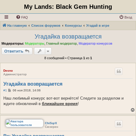
My Lands: Black Gem Hunting
FAQ
Вход
На главную
Список форумов
Конкурсы
Угадай в игре
Угадайка возвращается
Модераторы:
Модераторы
,
Главный модератор
,
Модератор конкурсов
Ответить
8 сообщений • Страница
1
из
1
Desno
Администратор
Угадайка возвращается
С
#1
06 ноя 2018, 14:06
о
о
Наш любимый конкурс вот-вот вернётся! Следите за разделом и
б
ждите обновлений в
ближайшее время
!
щ
е
н
и
е
ChiSqrX
Сюзерен
Re: Угадайка возвращается