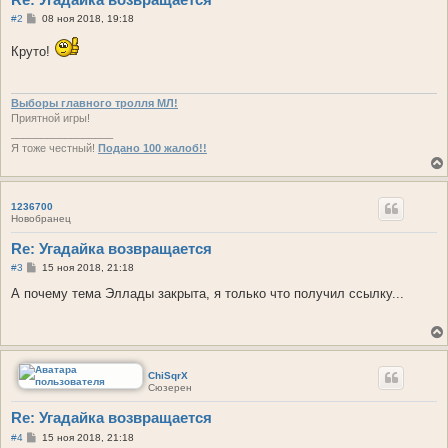
С
#2
08 ноя 2018, 19:18
о
о
Круто!
б
щ
е
н
и
Выборы главного тролля МЛ!
е
Приятной игры!
_________________
Я тоже честный!
Подано 100 жалоб!!
1236700
Новобранец
Re: Угадайка возвращается
С
#3
15 ноя 2018, 21:18
о
о
А почему тема Эллады закрыта, я только что получил ссылку...
б
щ
е
н
и
е
ChiSqrX
Сюзерен
Re: Угадайка возвращается
С
#4
15 ноя 2018, 21:18