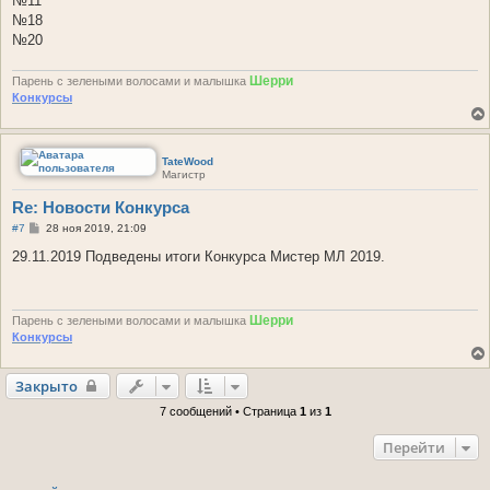
№11
№18
№20
Шерри
Парень с зелеными волосами и малышка
Конкурсы
TateWood
Магистр
Re: Новости Конкурса
С
#7
28 ноя 2019, 21:09
о
о
29.11.2019 Подведены итоги Конкурса Мистер МЛ 2019.
б
щ
е
н
Шерри
и
Парень с зелеными волосами и малышка
е
Конкурсы
Закрыто
7 сообщений • Страница
1
из
1
Перейти