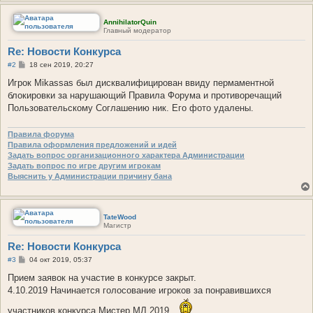
AnnihilatorQuin
Главный модератор
Re: Новости Конкурса
С
#2
18 сен 2019, 20:27
о
о
Игрок Mikassas был дисквалифицирован ввиду пермаментной
б
блокировки за нарушающий Правила Форума и противоречащий
щ
е
Пользовательскому Соглашению ник. Его фото удалены.
н
и
е
Правила форума
Правила оформления предложений и идей
Задать вопрос организационного характера Администрации
Задать вопрос по игре другим игрокам
Выяснить у Администрации причину бана
TateWood
Магистр
Re: Новости Конкурса
С
#3
04 окт 2019, 05:37
о
о
Прием заявок на участие в конкурсе закрыт.
б
4.10.2019 Начинается голосование игроков за понравившихся
щ
е
участников конкурса Мистер МЛ 2019
н