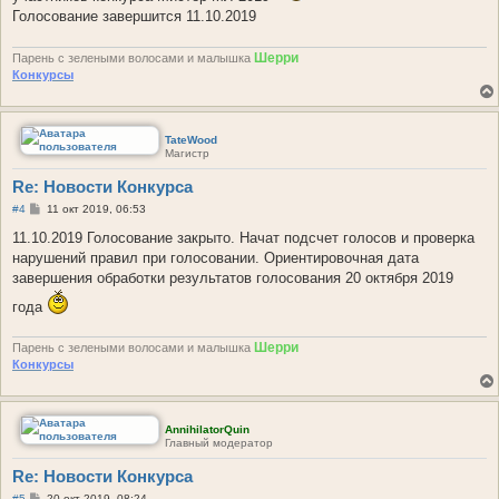
и
Голосование завершится 11.10.2019
е
Шерри
Парень с зелеными волосами и малышка
Конкурсы
TateWood
Магистр
Re: Новости Конкурса
С
#4
11 окт 2019, 06:53
о
о
11.10.2019 Голосование закрыто. Начат подсчет голосов и проверка
б
нарушений правил при голосовании. Ориентировочная дата
щ
е
завершения обработки результатов голосования 20 октября 2019
н
и
года
е
Шерри
Парень с зелеными волосами и малышка
Конкурсы
AnnihilatorQuin
Главный модератор
Re: Новости Конкурса
С
#5
20 окт 2019, 08:24