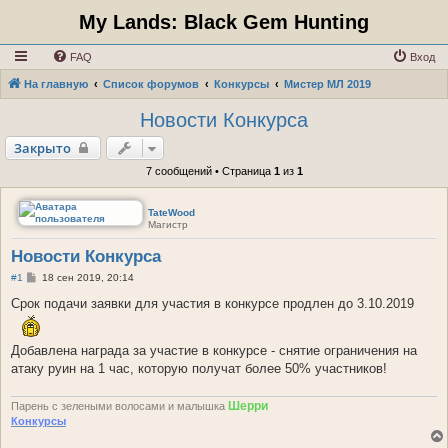
My Lands: Black Gem Hunting
FAQ
Вход
На главную
Список форумов
Конкурсы
Мистер МЛ 2019
Новости Конкурса
Закрыто
7 сообщений • Страница
1
из
1
TateWood
Магистр
Новости Конкурса
С
#1
18 сен 2019, 20:14
о
о
Срок подачи заявки для участия в конкурсе продлен до 3.10.2019
б
щ
е
Добавлена награда за участие в конкурсе - снятие ограничения на
н
и
атаку руин на 1 час, которую получат более 50% участников!
е
Шерри
Парень с зелеными волосами и малышка
Конкурсы