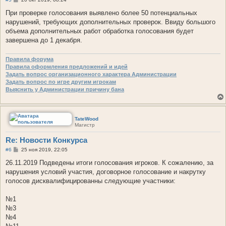
о
о
При проверке голосования выявлено более 50 потенциальных
б
нарушений, требующих дополнительных проверок. Ввиду большого
щ
е
объема дополнительных работ обработка голосования будет
н
завершена до 1 декабря.
и
е
Правила форума
Правила оформления предложений и идей
Задать вопрос организационного характера Администрации
Задать вопрос по игре другим игрокам
Выяснить у Администрации причину бана
TateWood
Магистр
Re: Новости Конкурса
С
#6
25 ноя 2019, 22:05
о
о
26.11.2019 Подведены итоги голосования игроков. К сожалению, за
б
нарушения условий участия, договорное голосование и накрутку
щ
е
голосов дисквалифицированны следующие участники:
н
и
е
№1
№3
№4