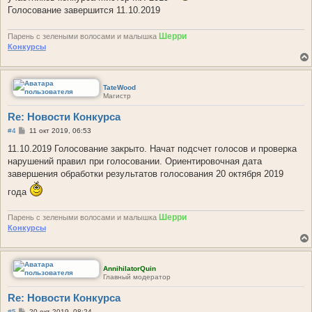
и
Голосование завершится 11.10.2019
е
Шерри
Парень с зелеными волосами и малышка
Конкурсы
TateWood
Магистр
Re: Новости Конкурса
С
#4
11 окт 2019, 06:53
о
о
11.10.2019 Голосование закрыто. Начат подсчет голосов и проверка
б
нарушений правил при голосовании. Ориентировочная дата
щ
е
завершения обработки результатов голосования 20 октября 2019
н
и
года
е
Шерри
Парень с зелеными волосами и малышка
Конкурсы
AnnihilatorQuin
Главный модератор
Re: Новости Конкурса
С
#5
20 окт 2019, 08:24