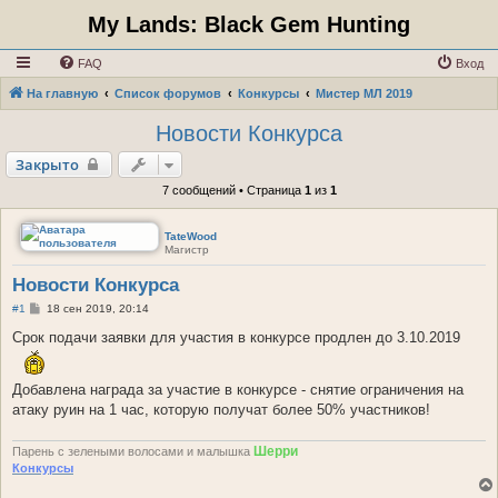
My Lands: Black Gem Hunting
FAQ
Вход
На главную
Список форумов
Конкурсы
Мистер МЛ 2019
Новости Конкурса
Закрыто
7 сообщений • Страница
1
из
1
TateWood
Магистр
Новости Конкурса
С
#1
18 сен 2019, 20:14
о
о
Срок подачи заявки для участия в конкурсе продлен до 3.10.2019
б
щ
е
Добавлена награда за участие в конкурсе - снятие ограничения на
н
и
атаку руин на 1 час, которую получат более 50% участников!
е
Шерри
Парень с зелеными волосами и малышка
Конкурсы