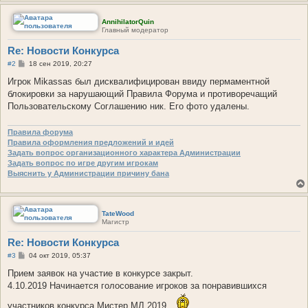
AnnihilatorQuin
Главный модератор
Re: Новости Конкурса
С
#2
18 сен 2019, 20:27
о
о
Игрок Mikassas был дисквалифицирован ввиду пермаментной
б
блокировки за нарушающий Правила Форума и противоречащий
щ
е
Пользовательскому Соглашению ник. Его фото удалены.
н
и
е
Правила форума
Правила оформления предложений и идей
Задать вопрос организационного характера Администрации
Задать вопрос по игре другим игрокам
Выяснить у Администрации причину бана
TateWood
Магистр
Re: Новости Конкурса
С
#3
04 окт 2019, 05:37
о
о
Прием заявок на участие в конкурсе закрыт.
б
4.10.2019 Начинается голосование игроков за понравившихся
щ
е
участников конкурса Мистер МЛ 2019
н