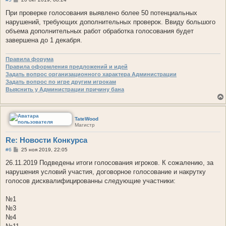
о
о
При проверке голосования выявлено более 50 потенциальных
б
нарушений, требующих дополнительных проверок. Ввиду большого
щ
е
объема дополнительных работ обработка голосования будет
н
завершена до 1 декабря.
и
е
Правила форума
Правила оформления предложений и идей
Задать вопрос организационного характера Администрации
Задать вопрос по игре другим игрокам
Выяснить у Администрации причину бана
TateWood
Магистр
Re: Новости Конкурса
С
#6
25 ноя 2019, 22:05
о
о
26.11.2019 Подведены итоги голосования игроков. К сожалению, за
б
нарушения условий участия, договорное голосование и накрутку
щ
е
голосов дисквалифицированны следующие участники:
н
и
е
№1
№3
№4