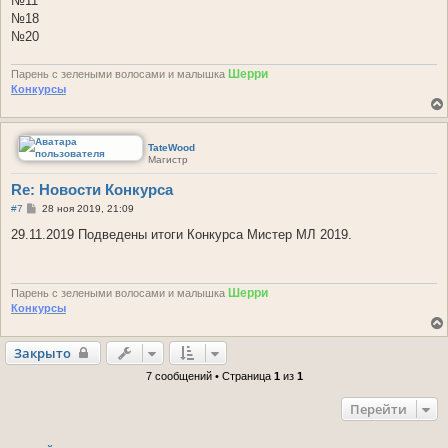
№11
№18
№20
Шерри
Парень с зелеными волосами и малышка
Конкурсы
TateWood
Магистр
Re: Новости Конкурса
С
#7
28 ноя 2019, 21:09
о
о
29.11.2019 Подведены итоги Конкурса Мистер МЛ 2019.
б
щ
е
н
Шерри
и
Парень с зелеными волосами и малышка
е
Конкурсы
Закрыто
7 сообщений • Страница
1
из
1
Перейти