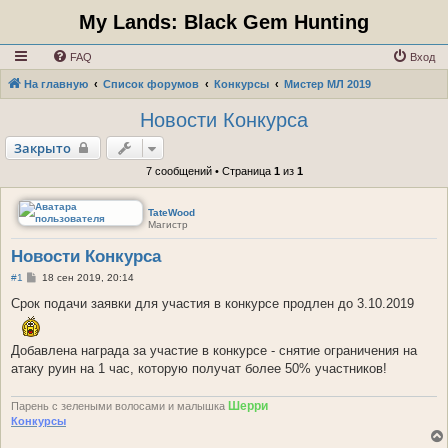
My Lands: Black Gem Hunting
FAQ
Вход
На главную
Список форумов
Конкурсы
Мистер МЛ 2019
Новости Конкурса
Закрыто
7 сообщений • Страница
1
из
1
TateWood
Магистр
Новости Конкурса
С
#1
18 сен 2019, 20:14
о
о
Срок подачи заявки для участия в конкурсе продлен до 3.10.2019
б
щ
е
Добавлена награда за участие в конкурсе - снятие ограничения на
н
и
атаку руин на 1 час, которую получат более 50% участников!
е
Шерри
Парень с зелеными волосами и малышка
Конкурсы