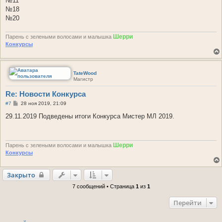
№11
№18
№20
Шерри
Парень с зелеными волосами и малышка
Конкурсы
TateWood
Магистр
Re: Новости Конкурса
С
#7
28 ноя 2019, 21:09
о
о
29.11.2019 Подведены итоги Конкурса Мистер МЛ 2019.
б
щ
е
н
Шерри
и
Парень с зелеными волосами и малышка
е
Конкурсы
Закрыто
7 сообщений • Страница
1
из
1
Перейти