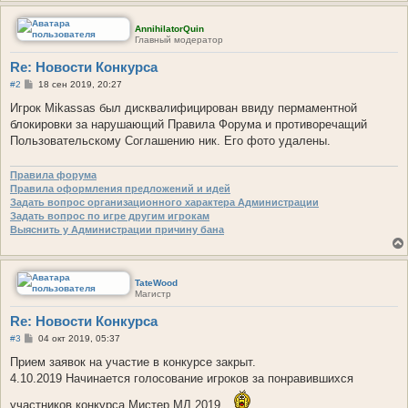
AnnihilatorQuin
Главный модератор
Re: Новости Конкурса
С
#2
18 сен 2019, 20:27
о
о
Игрок Mikassas был дисквалифицирован ввиду пермаментной
б
блокировки за нарушающий Правила Форума и противоречащий
щ
е
Пользовательскому Соглашению ник. Его фото удалены.
н
и
е
Правила форума
Правила оформления предложений и идей
Задать вопрос организационного характера Администрации
Задать вопрос по игре другим игрокам
Выяснить у Администрации причину бана
TateWood
Магистр
Re: Новости Конкурса
С
#3
04 окт 2019, 05:37
о
о
Прием заявок на участие в конкурсе закрыт.
б
4.10.2019 Начинается голосование игроков за понравившихся
щ
е
участников конкурса Мистер МЛ 2019
н