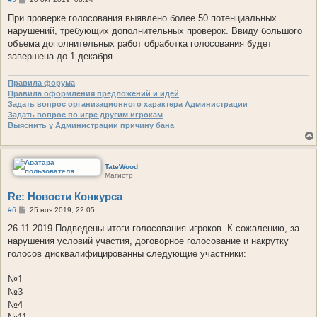
о
о
При проверке голосования выявлено более 50 потенциальных
б
нарушений, требующих дополнительных проверок. Ввиду большого
щ
е
объема дополнительных работ обработка голосования будет
н
завершена до 1 декабря.
и
е
Правила форума
Правила оформления предложений и идей
Задать вопрос организационного характера Администрации
Задать вопрос по игре другим игрокам
Выяснить у Администрации причину бана
TateWood
Магистр
Re: Новости Конкурса
С
#6
25 ноя 2019, 22:05
о
о
26.11.2019 Подведены итоги голосования игроков. К сожалению, за
б
нарушения условий участия, договорное голосование и накрутку
щ
е
голосов дисквалифицированны следующие участники:
н
и
е
№1
№3
№4