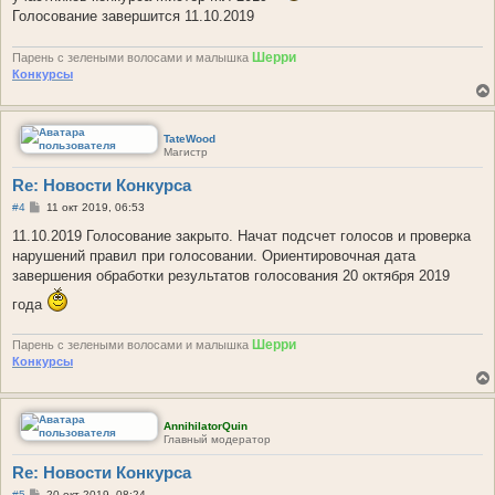
и
Голосование завершится 11.10.2019
е
Шерри
Парень с зелеными волосами и малышка
Конкурсы
TateWood
Магистр
Re: Новости Конкурса
С
#4
11 окт 2019, 06:53
о
о
11.10.2019 Голосование закрыто. Начат подсчет голосов и проверка
б
нарушений правил при голосовании. Ориентировочная дата
щ
е
завершения обработки результатов голосования 20 октября 2019
н
и
года
е
Шерри
Парень с зелеными волосами и малышка
Конкурсы
AnnihilatorQuin
Главный модератор
Re: Новости Конкурса
С
#5
20 окт 2019, 08:24