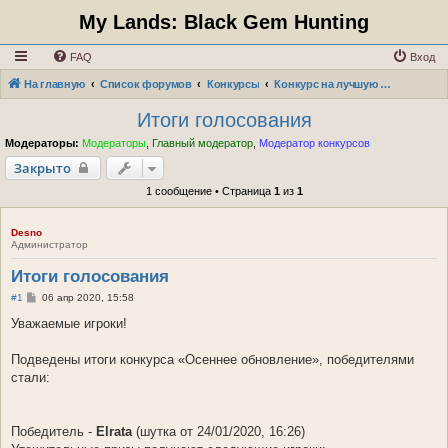
My Lands: Black Gem Hunting
FAQ
Вход
На главную
Список форумов
Конкурсы
Конкурс на лучшую шутку "Осеннее обновление"
Итоги голосования
Модераторы:
Модераторы
,
Главный модератор
,
Модератор конкурсов
Закрыто
1 сообщение • Страница
1
из
1
Desno
Администратор
Итоги голосования
С
#1
06 апр 2020, 15:58
о
о
Уважаемые игроки!
б
щ
е
Подведены итоги конкурса «Осеннее обновление», победителями
н
стали:
и
е
Победитель -
Elrata
(шутка от 24/01/2020, 16:26)