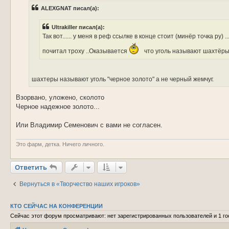
б
ALEXGNAT писал(а):
щ
е
н
Ultrakiller писал(а):
и
е
Так вот...... у меня в реф ссылке в конце стоит (минёр точка ру) 
почитал троху ..Оказывается
что уголь называют шахтёры
шахтеры называют уголь "черное золото" а не черный жемчуг.
Взорвано, уложено, сколото
Черное надежное золото...
Или Владимир Семенович с вами не согласен.
Это фарм, детка. Ничего личного.
Ответить
Вернуться в «Творчество наших игроков»
КТО СЕЙЧАС НА КОНФЕРЕНЦИИ
Сейчас этот форум просматривают: нет зарегистрированных пользователей и 1 го