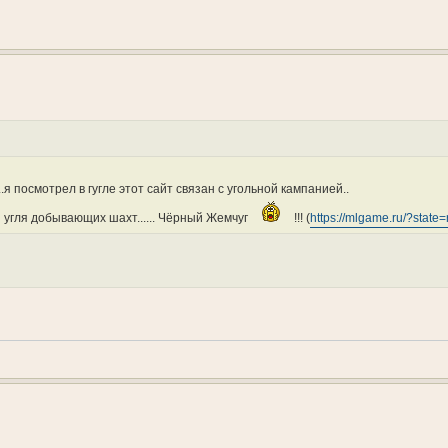
....я посмотрел в гугле этот сайт связан с угольной кампанией..
 угля добывающих шахт...... Чёрный Жемчуг
!!! (
https://mlgame.ru/?state=