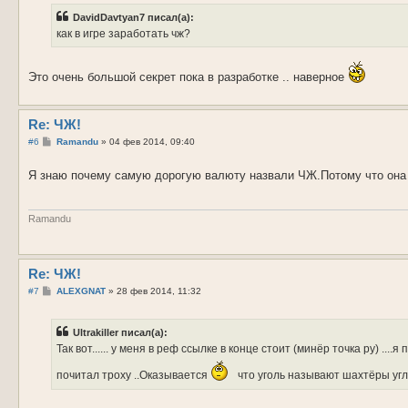
б
DavidDavtyan7 писал(а):
щ
е
как в игре заработать чж?
н
и
е
Это очень большой секрет пока в разработке .. наверное
Re: ЧЖ!
С
#6
Ramandu
»
04 фев 2014, 09:40
о
о
Я знаю почему самую дорогую валюту назвали ЧЖ.Потому что она 
б
щ
е
н
и
Ramandu
е
Re: ЧЖ!
С
#7
ALEXGNAT
»
28 фев 2014, 11:32
о
о
б
Ultrakiller писал(а):
щ
е
Так вот...... у меня в реф ссылке в конце стоит (минёр точка ру) ....
н
и
почитал троху ..Оказывается
что уголь называют шахтёры угл
е