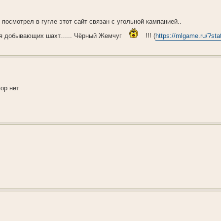
..я посмотрел в гугле этот сайт связан с угольной кампанией..
я добывающих шахт...... Чёрный Жемчуг
!!! (
https://mlgame.ru/?stat
ор нет