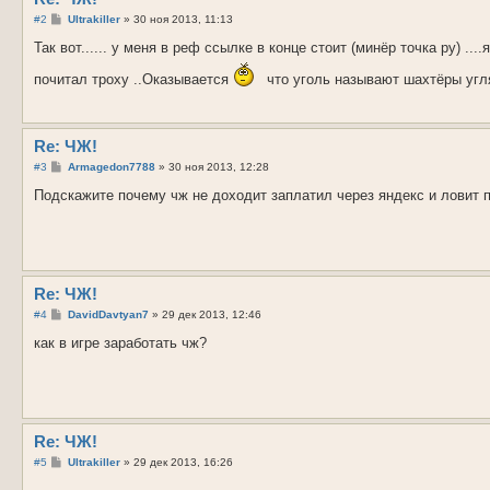
С
#2
Ultrakiller
»
30 ноя 2013, 11:13
о
о
Так вот...... у меня в реф ссылке в конце стоит (минёр точка ру) ..
б
щ
почитал троху ..Оказывается
что уголь называют шахтёры угл
е
н
и
е
Re: ЧЖ!
С
#3
Armagedon7788
»
30 ноя 2013, 12:28
о
о
Подскажите почему чж не доходит заплатил через яндекс и ловит п
б
щ
е
н
и
е
Re: ЧЖ!
С
#4
DavidDavtyan7
»
29 дек 2013, 12:46
о
о
как в игре заработать чж?
б
щ
е
н
и
е
Re: ЧЖ!
С
#5
Ultrakiller
»
29 дек 2013, 16:26
о
о