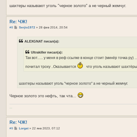
шахтеры называют уголь "черное золото" а не черный жемчуг.
Re: ЧЖ!
С
#8
Serjio1972
»
28 фев 2014, 20:54
о
о
б
ALEXGNAT писал(а):
щ
е
н
Ultrakiller писал(а):
и
е
Так вот...... у меня в реф ссылке в конце стоит (минёр точка ру) 
почитал троху ..Оказывается
что уголь называют шахтёры
шахтеры называют уголь "черное золото" а не черный жемчуг.
Черное золото это нефть, так чта...
...
Re: ЧЖ!
С
#9
Lorgat
»
22 янв 2023, 07:12
о
о