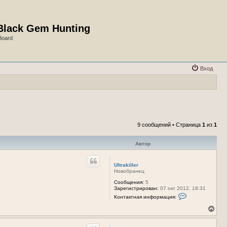
Black Gem Hunting
Board
Вход
9 сообщений • Страница
1
из
1
Автор
Ultrakiller
Новобранец
Сообщения:
5
Зарегистрирован:
07 окт 2012, 18:31
К
Контактная информация:
о
н
В
т
е
а
р
к