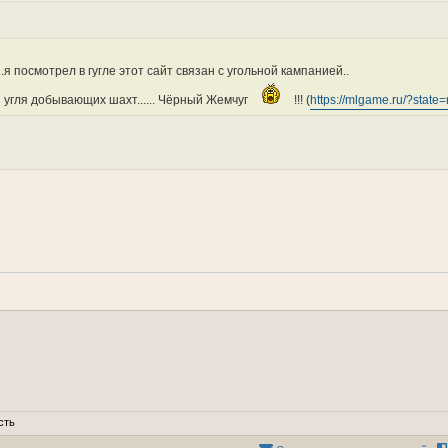
....я посмотрел в гугле этот сайт связан с угольной кампанией..
 угля добывающих шахт...... Чёрный Жемчуг
!!! (
https://mlgame.ru/?state=
сть