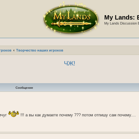
My Lands: 
My Lands Discussion 
гроков
Творчество наших игроков
ЧЖ!
Сообщение
мчуг
!!! а вы как думаете почему ??? потом отпишу сам почему....