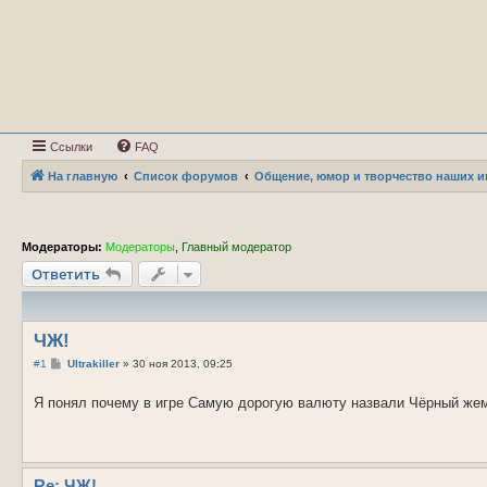
Ссылки
FAQ
На главную
Список форумов
Общение, юмор и творчество наших и
Модераторы:
Модераторы
,
Главный модератор
Ответить
ЧЖ!
С
#1
Ultrakiller
»
30 ноя 2013, 09:25
о
о
Я понял почему в игре Самую дорогую валюту назвали Чёрный же
б
щ
е
н
и
е
Re: ЧЖ!