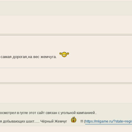
самая дорогая,на вес жемчуга.
я посмотрел в гугле этот сайт связан с угольной кампанией..
я добывающих шахт...... Чёрный Жемчуг
!!! (
https://mlgame.ru/?state=regi