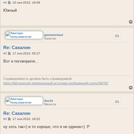
С
#4
10 ноя 2010, 19:08
о
о
Южный
б
щ
е
н
и
е
gmmmichael
Капитан
Re: Сахалин
С
#5
17 ноя 2010, 05:27
о
о
Вот и поговорили...
б
щ
е
н
и
Справедливость должна быть справедливой.
е
https://Автоцензор:запрещенный источник изображений.com/s/5kFfIZ
dos1k
Магистр
Re: Сахалин
С
#6
17 ноя 2010, 18:22
о
о
ну хоть так=) и то хорошо, что я не одинок=) :P
б
щ