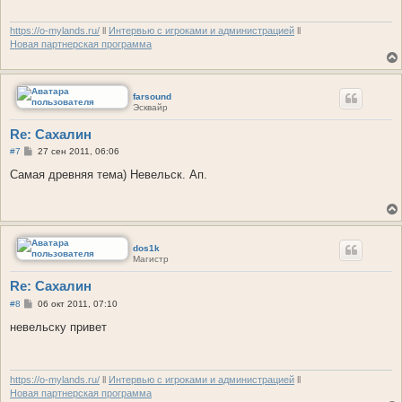
е
н
и
https://o-mylands.ru/
ll
Интервью с игроками и администрацией
ll
е
Новая партнерская программа
farsound
Эсквайр
Re: Сахалин
С
#7
27 сен 2011, 06:06
о
о
Самая древняя тема) Невельск. Ап.
б
щ
е
н
и
е
dos1k
Магистр
Re: Сахалин
С
#8
06 окт 2011, 07:10
о
о
невельску привет
б
щ
е
н
и
https://o-mylands.ru/
ll
Интервью с игроками и администрацией
ll
е
Новая партнерская программа