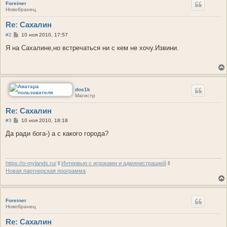
Foreiner
Новобранец
Re: Сахалин
С
#2
10 ноя 2010, 17:57
о
о
Я на Сахалине,но встречаться ни с кем не хочу.Извини.
б
щ
е
н
и
е
dos1k
Магистр
Re: Сахалин
С
#3
10 ноя 2010, 18:18
о
о
Да ради бога-) а с какого города?
б
щ
е
н
и
https://o-mylands.ru/
ll
Интервью с игроками и администрацией
ll
е
Новая партнерская программа
Foreiner
Новобранец
Re: Сахалин