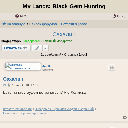
My Lands: Black Gem Hunting
FAQ
Вход
На главную
Список форумов
Встречи в реале
Сахалин
Модераторы:
Модераторы
,
Главный модератор
Ответить
11 сообщений • Страница
1
из
1
dos1k
Магистр
Сахалин
С
#1
10 ноя 2010, 17:50
о
о
Есть ли кто? Будем встречаться? Я с Холмска
б
щ
е
н
и
https://o-mylands.ru/
ll
Интервью с игроками и администрацией
ll
е
Новая партнерская программа