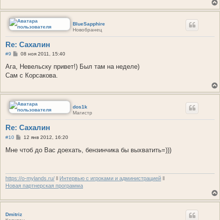
BlueSapphire
Новобранец
Re: Сахалин
С
#9
08 ноя 2011, 15:40
о
о
Ага, Невельску привет!) Был там на неделе)
б
Сам с Корсакова.
щ
е
н
и
е
dos1k
Магистр
Re: Сахалин
С
#10
12 янв 2012, 16:20
о
о
Мне чтоб до Вас доехать, бензинчика бы выхватить=)))
б
щ
е
н
и
https://o-mylands.ru/
ll
Интервью с игроками и администрацией
ll
е
Новая партнерская программа
Dmitriz