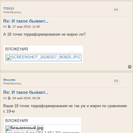
TT2013
Новобранец
Re: И такое бывает...
С
#2
27 мар 2024, 11:00
о
о
А 18 точек терраформирования не жирно ли?
б
щ
е
н
ВЛОЖЕНИЯ
и
е
Mrazotta
Новобранец
Re: И такое бывает...
С
#3
09 май 2026, 06:36
о
о
Ваши 18 точек терраформирования не так уж и жирно по сравнению
б
с 19-ю
щ
е
н
ВЛОЖЕНИЯ
и
е
Безымянный.jpg (764.3 КБ) 291 просмотр