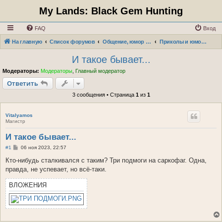
My Lands: Black Gem Hunting
FAQ
Вход
На главную
Список форумов
Общение, юмор и творчество наших игроков
Приколы и юмор в игре
И такое бывает...
Модераторы:
Модераторы
,
Главный модератор
Ответить
3 сообщения • Страница
1
из
1
Vitalyamos
Магистр
И такое бывает...
С
#1
06 ноя 2023, 22:57
о
о
Кто-нибудь сталкивался с таким? Три подмоги на саркофаг. Одна,
б
правда, не успевает, но всё-таки.
щ
е
н
ВЛОЖЕНИЯ
и
е