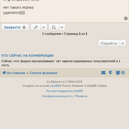
о
о
нет такого игрока
б
удалился))))
щ
е
н
и
Закрыто
е
2 сообщения • Страница
1
из
1
Перейти
КТО СЕЙЧАС НА КОНФЕРЕНЦИИ
Сейчас этот форум просматривают: нет зарегистрированных пользователей и 1
гость
На главную
Список форумов
(c) Elyland LLC 2009-2025
Создано на основе
phpBB
® Forum Software © phpBB Limited
Русская поддержка phpBB
Конфиденциальность
|
Правила