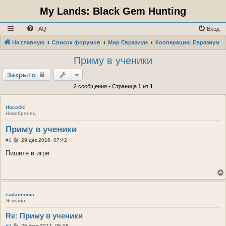
My Lands: Black Gem Hunting
FAQ
Вход
На главную
Список форумов
Мир Евразиум
Кооперация: Евразиум
Приму в ученики
Закрыто
2 сообщения • Страница
1
из
1
Hoco4ki
Новобранец
Приму в ученики
С
#1
29 дек 2016, 07:42
о
о
Пишите в игре
б
щ
е
н
и
е
eudaimonia
Эсквайр
Re: Приму в ученики
С
#2
25 фев 2017, 05:08