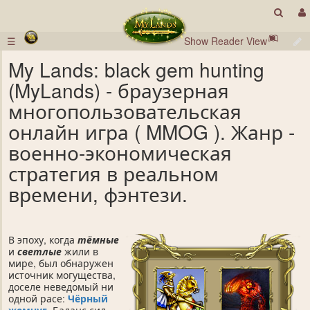
☰
Show Reader View
My Lands: black gem hunting
(MyLands) - браузерная
многопользовательская
онлайн игра ( MMOG ). Жанр -
военно-экономическая
стратегия в реальном
времени, фэнтези.
В эпоху, когда
тёмные
и
светлые
жили в
мире, был обнаружен
источник могущества,
доселе неведомый ни
одной расе:
Чёрный