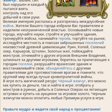
жемчуг
. Баланс сил
был нарушен и каждый
пытался взять
контроль над его
добычей в свои руки.
Великая империя распалась и разгорелась междоусобная
война
. Жители Вашего города избрали Вас правителем и
наделили неограниченной властью. Основывайте новые
города, изучайте науки, стройте и улучшайте здания,
тренируйте войска, нанимайте
героев
, торгуйте на рынке,
исследуйте местность в поисках заброшенных
поселений
неизвестной древней цивилизации: Руин, Копей, Соленых
озер, Карьеров, Штолен, Золотых жил, побеждайте
монстров, отнимайте у других игроков Внешние Владения,
шпионьте за другими игроками, боритесь за прилегающие к
городам
поселки
, разрушайте вражеские здания и
восстанавливайте свои,
объединяйтесь
с другими
правителями для противостояния врагам и помните, что
хрупкий мир всегда лучше кровопролитной войны.
В игре есть магический ресурс
Чёрный жемчуг
, его можно
как купить за деньги, так и найти в игре: отобрать у
монстров в руинах, добыть в Соленых Озерах на летающих
островах и купить на аукционе за игровое золото. Черным
жемчугом можно оплатить любые Премиум-услуги в игре.
Правьте мудро и ведите свой народ к процветанию!