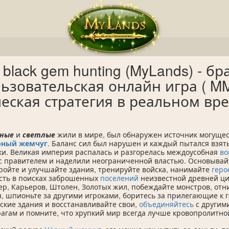
 black gem hunting (MyLands) - б
ьзовательская онлайн игра ( MM
еская стратегия в реальном вре
ные
и
светлые
жили в мире, был обнаружен источник могущес
рный жемчуг
. Баланс сил был нарушен и каждый пытался взять
ки. Великая империя распалась и разгорелась междоусобная
во
с правителем и наделили неограниченной властью. Основывай
тройте и улучшайте здания, тренируйте войска, нанимайте
геро
ость в поисках заброшенных
поселений
неизвестной древней ци
ер, Карьеров, Штолен, Золотых жил, побеждайте монстров, отн
, шпионьте за другими игроками, боритесь за прилегающие к 
кие здания и восстанавливайте свои,
объединяйтесь
с другим
агам и помните, что хрупкий мир всегда лучше кровопролитно