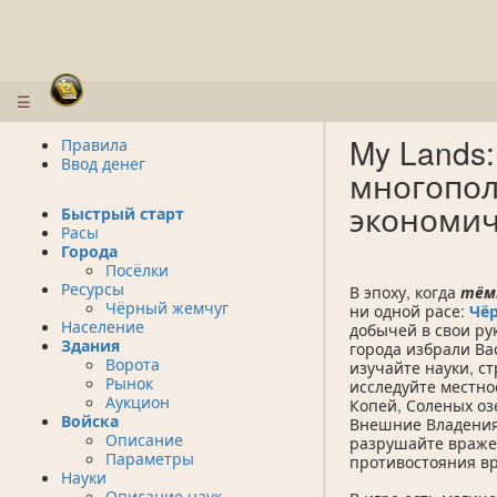
☰
My Lands:
Правила
Ввод денег
многопол
экономич
Быстрый старт
Расы
Города
Посёлки
Ресурсы
В эпоху, когда
тём
Чёрный жемчуг
ни одной расе:
Чё
Население
добычей в свои ру
Здания
города избрали Ва
Ворота
изучайте науки, с
Рынок
исследуйте местн
Аукцион
Копей, Соленых оз
Войска
Внешние Владения
Описание
разрушайте вражес
Параметры
противостояния вр
Науки
Описание наук