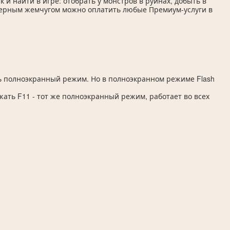
ак и найти в игре: отобрать у монстров в руинах, добыть в
 Черным жемчугом можно оплатить любые Премиум-услуги в
ь полноэкранный режим. Но в полноэкранном режиме Flash
жать F11 - тот же полноэкранный режим, работает во всех