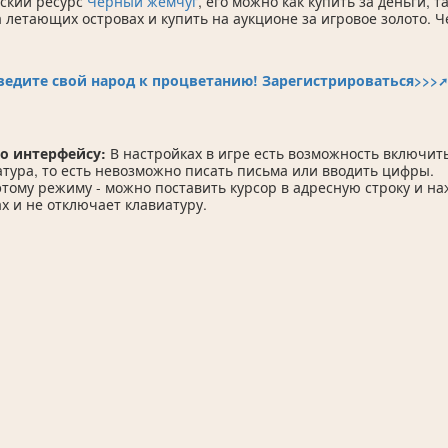
еский ресурс
Чёрный жемчуг
, его можно как купить за деньги, т
 летающих островах и купить на аукционе за игровое золото.
ведите свой народ к процветанию!
Зарегистрироваться>>>
о интерфейсу:
В настройках в игре есть возможность включит
атура, то есть невозможно писать письма или вводить цифры.
этому режиму - можно поставить курсор в адресную строку и на
х и не отключает клавиатуру.