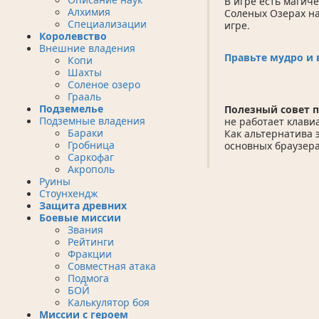
В игре есть магич
Алхимия
Соленых Озерах на
Специализации
игре.
Королевство
Внешние владения
Правьте мудро и 
Копи
Шахты
Соленое озеро
Грааль
Подземелье
Полезный совет п
Подземные владения
не работает клави
Бараки
Как альтернатива 
Гробница
основных браузера
Саркофаг
Акрополь
Руины
Стоунхендж
Защита древних
Боевые миссии
Звания
Рейтинги
Фракции
Совместная атака
Подмога
БОЙ
Калькулятор боя
Миссии с героем