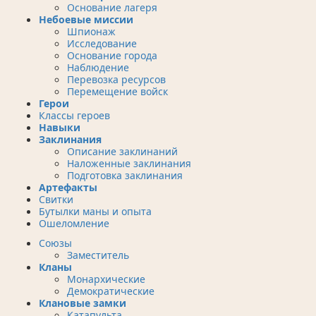
Основание лагеря
Небоевые миссии
Шпионаж
Исследование
Основание города
Наблюдение
Перевозка ресурсов
Перемещение войск
Герои
Классы героев
Навыки
Заклинания
Описание заклинаний
Наложенные заклинания
Подготовка заклинания
Артефакты
Свитки
Бутылки маны и опыта
Ошеломление
Союзы
Заместитель
Кланы
Монархические
Демократические
Клановые замки
Катапульта