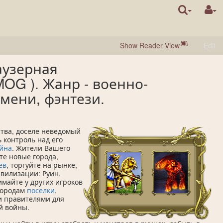
Show Reader View
E
dit
раузерная
OG ). Жанр - военно-
мени, фэнтези.
тва, доселе неведомый
 контроль над его
йна
. Жители Вашего
те новые города,
ев
, торгуйте на рынке,
вилизации: Руин,
имайте у других игроков
городам
поселки
,
и правителями для
й войны.