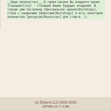
__Ваше величество!__ В самом начале Вы владеете одним
[городом|City] - Столицей Ваших будущих владений. В
городе уже построены [Центральное здание|Buildings],
Стена с закрытыми [Воротами|Buildings] и есть некоторое
количество [ресурсов|Resources] для старта. \\
(c) Elyland LLC 2009-2025
JSPWiki v2.11.0-M8