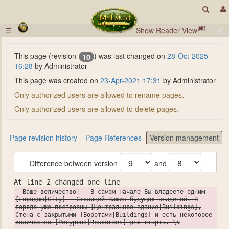
☰
Show Reader View
This page (revision-
) was last changed on
28-Oct-2025
10
16:28
by Administrator
This page was created on
23-Apr-2021 17:31
by Administrator
Only authorized users are allowed to rename pages.
Only authorized users are allowed to delete pages.
Page revision history
Page References
Version management
Difference between version
and
At line 2 changed one line
__Ваше величество!__ В самом начале Вы владеете одним
[городом|City] - Столицей Ваших будущих владений. В
городе уже построены [Центральное здание|Buildings],
Стена с закрытыми [Воротами|Buildings] и есть некоторое
количество [Ресурсов|Resources] для старта. \\