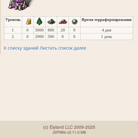
Уровень
Время терраформирования
1
0
5000
800
20
0
4 дня
2
0
2000
500
0
0
1 день
К списку зданий
Листать список далее
(c) Elyland LLC 2009-2025
JSPWiki v2.11.0-M8